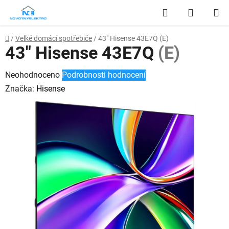
Přejít
Hledat
NÁKUP
na
obsah
KOŠÍK
Domů
/
Velké domácí spotřebiče
/
43" Hisense 43E7Q
(E)
43" Hisense 43E7Q
(E)
Průměrné
Neohodnoceno
Podrobnosti hodnocení
hodnocení
Značka:
Hisense
produktu
je
0,0
z
5
hvězdiček.