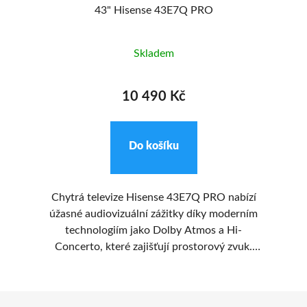
43" Hisense 43E7Q PRO
Skladem
10 490 Kč
Do košíku
CE
Chytrá televize Hisense 43E7Q PRO nabízí
úžasné audiovizuální zážitky díky moderním
H
ídy
technologiím jako Dolby Atmos a Hi-
é
Concerto, které zajišťují prostorový zvuk.
é
Režim Filmmaker Mode umožňuje sledování
e.
filmů tak, jak zamýšleli jejich tvůrci. Tento
ak
Z
109cm televizor potěší milovníky filmů, sportu