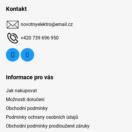
i her díky AI sportovnímu režimu a 144Hz
á
Kontakt
Game Mode PRO, které zajišťují detailní a
p
plynulý obraz. Ovládání Hisense 43E7Q PRO
a
je usnadněno chytrým dálkovým ovladačem a
t
novotnyelektro
@
email.cz
t
hlasovými příkazy v češtině.
í
+420 739 696 950
a 
ú
Informace pro vás
Hi
Jak nakupovat
Bl
Možnosti doručení
f
Obchodní podmínky
Podmínky ochrany osobních údajů
Obchodní podmínky prodloužené záruky