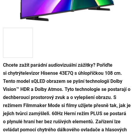
Chcete zažít parádní audiovizuální zážitky? Pořiďte
si chytrýtelevizor Hisense 43E7Q s úhlopříčkou 108 cm.
Tento model sQLED obrazem se pyšní technologií Dolby
Vision™ HDR a Dolby Atmos. Tyto technologie se postarají o
dechberoucí prostorový zvuk a o vylepšení obrazu. S
režimem Filmmaker Mode si filmy užijete přesně tak, jak je
jejich tvůrci zamýšleli. 60Hz Herní režim PLUS se postará
o plynulé hraní her bez rušivých elementů. Zařízení lze
ovládat pomocí chytrého dálkového ovladače a hlasových