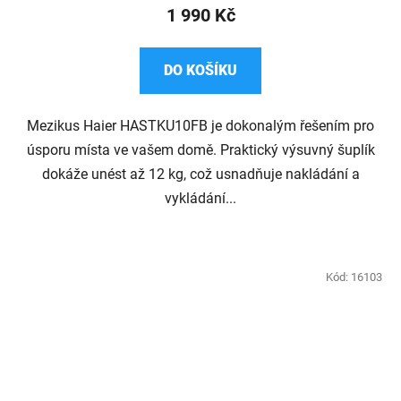
1 990 Kč
DO KOŠÍKU
Mezikus Haier HASTKU10FB je dokonalým řešením pro
úsporu místa ve vašem domě. Praktický výsuvný šuplík
dokáže unést až 12 kg, což usnadňuje nakládání a
vykládání...
Kód:
16103