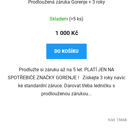
Prodloužená záruka Gorenje + 3 roky
Průměrné
Skladem
(>5 ks)
hodnocení
produktu
1 000 Kč
je
4,1
DO KOŠÍKU
z
5
Prodlužte si záruku až na 5 let. PLATÍ JEN NA
hvězdiček.
SPOTŘEBIČE ZNAČKY GORENJE ! Získejte 3 roky navíc
ke standardní záruce. Darovat třeba ledničku s
prodlouženou zárukou...
Kód:
15668