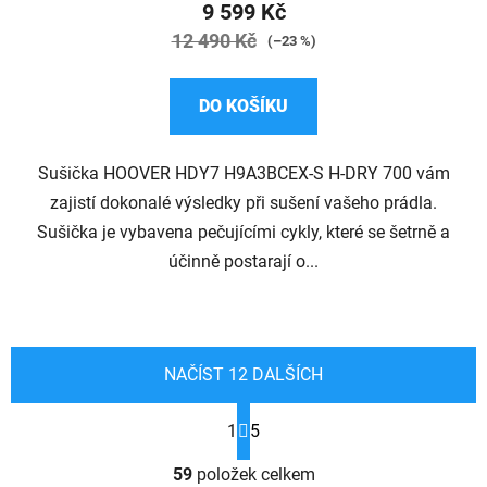
produktu
9 599 Kč
je
12 490 Kč
(–23 %)
4,5
z
DO KOŠÍKU
5
hvězdiček.
Sušička HOOVER HDY7 H9A3BCEX-S H-DRY 700 vám
zajistí dokonalé výsledky při sušení vašeho prádla.
Sušička je vybavena pečujícími cykly, které se šetrně a
účinně postarají o...
NAČÍST 12 DALŠÍCH
S
1
5
t
r
O
á
59
položek celkem
v