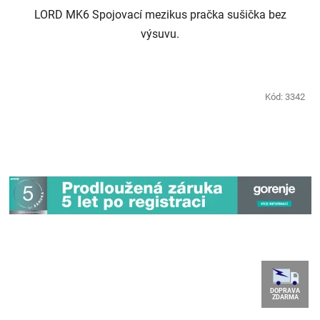
LORD MK6 Spojovací mezikus pračka sušička bez
hvězdiček.
výsuvu.
Kód:
3342
DOPRAVA
ZDARMA