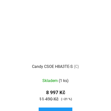
Candy CSOE H8A3TE-S
(C)
Průměrné
Skladem
(1 ks)
hodnocení
produktu
8 997 Kč
je
11 490 Kč
(–21 %)
4,1
z