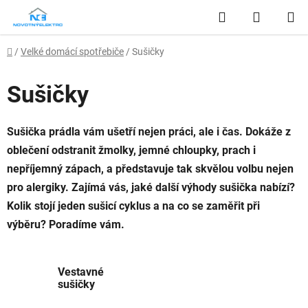
Přejít
Hledat
NÁKUP
na
obsah
KOŠÍK
Domů
/
Velké domácí spotřebiče
/
Sušičky
Sušičky
Sušička prádla vám ušetří nejen práci, ale i čas. Dokáže z
oblečení odstranit žmolky, jemné chloupky, prach i
nepříjemný zápach, a představuje tak skvělou volbu nejen
pro alergiky. Zajímá vás, jaké další výhody sušička nabízí?
Kolik stojí jeden sušicí cyklus a na co se zaměřit při
výběru? Poradíme vám.
Vestavné
sušičky