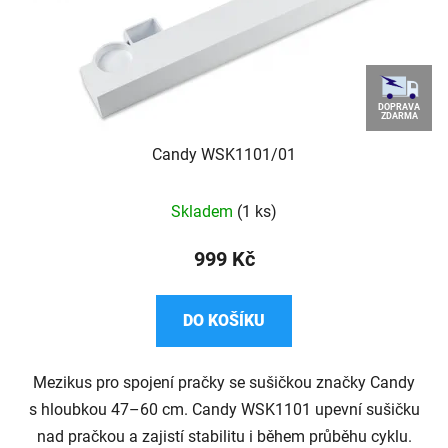
d
u
k
t
DOPRAVA
ZDARMA
ů
Candy WSK1101/01
Skladem
(1 ks)
999 Kč
DO KOŠÍKU
Mezikus pro spojení pračky se sušičkou značky Candy
s hloubkou 47–60 cm. Candy WSK1101 upevní sušičku
nad pračkou a zajistí stabilitu i během průběhu cyklu.