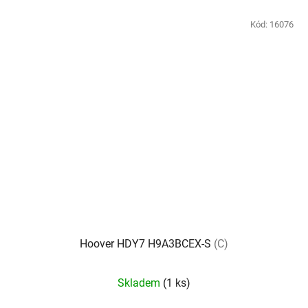
Kód:
16076
Hoover HDY7 H9A3BCEX-S
(C)
Průměrné
Skladem
(1 ks)
hodnocení