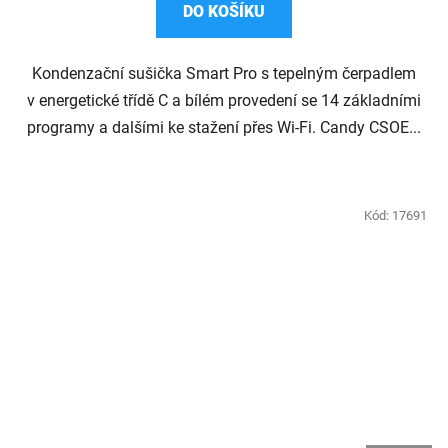
DO KOŠÍKU
5
hvězdiček.
Kondenzační sušička Smart Pro s tepelným čerpadlem
v energetické třídě C a bílém provedení se 14 základními
programy a dalšími ke stažení přes Wi-Fi. Candy CSOE...
Kód:
17691