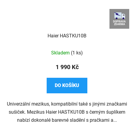
DOPRAVA
ZDARMA
Haier HASTKU10B
Průměrné
Skladem
(1 ks)
hodnocení
produktu
1 990 Kč
je
5,0
DO KOŠÍKU
z
5
Univerzální mezikus, kompatibilní také s jinými značkami
hvězdiček.
sušiček. Mezikus Haier HASTKU10B s černým šuplíkem
nabízí dokonalé barevné sladění s pračkami a...