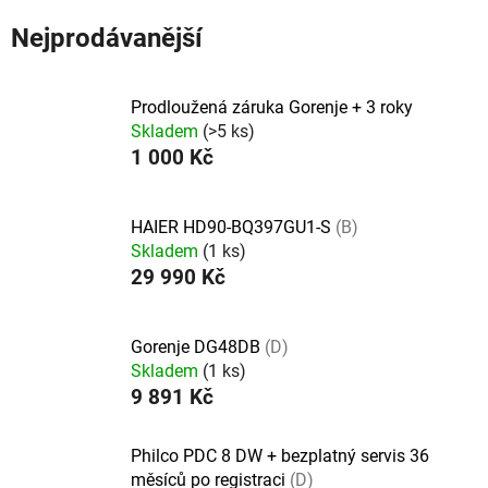
Nejprodávanější
Prodloužená záruka Gorenje + 3 roky
Skladem
(>5 ks)
1 000 Kč
HAIER HD90-BQ397GU1-S
(B)
Skladem
(1 ks)
29 990 Kč
Gorenje DG48DB
(D)
Skladem
(1 ks)
9 891 Kč
Philco PDC 8 DW + bezplatný servis 36
měsíců po registraci
(D)