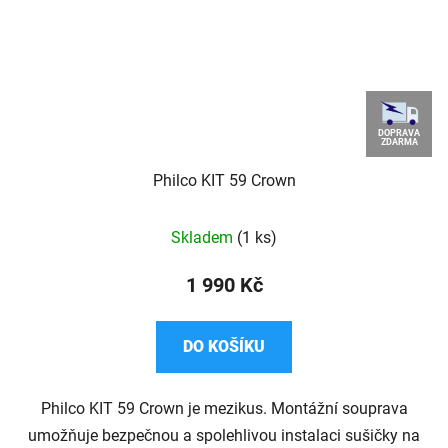
DOPRAVA
ZDARMA
Philco KIT 59 Crown
Průměrné
Skladem
(1 ks)
hodnocení
produktu
1 990 Kč
je
5,0
DO KOŠÍKU
z
5
Philco KIT 59 Crown je mezikus. Montážní souprava
hvězdiček.
umožňuje bezpečnou a spolehlivou instalaci sušičky na