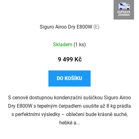
DOPRAVA
ZDARMA
Siguro Airoo Dry E800W
(E)
Skladem
(1 ks)
9 499 Kč
DO KOŠÍKU
S cenově dostupnou kondenzační sušičkou Siguro Airoo
Dry E800W s tepelným čerpadlem usušíte až 8 kg prádla
s perfektními výsledky – oblečení bude krásně suché,
hebké a...