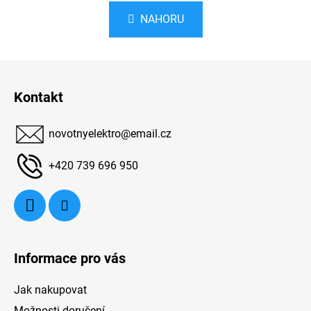
n
l
k
NAHORU
á
o
d
v
a
á
Z
c
n
á
í
í
Kontakt
p
p
r
a
v
novotnyelektro
@
email.cz
t
k
í
y
+420 739 696 950
v
ý
p
i
s
u
Informace pro vás
Jak nakupovat
Možnosti doručení