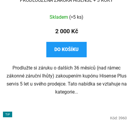
PRODLOUŽENÁ ZÁRUKA HISENSE + 3 ROKY
Průměrné
Skladem
(>5 ks)
hodnocení
produktu
2 000 Kč
je
5,0
DO KOŠÍKU
z
5
Prodlužte si záruku o dalších 36 měsíců (nad rámec
hvězdiček.
zákonné záruční lhůty) zakoupením kupónu Hisense Plus
servis 5 let u svého prodejce. Tato nabídka se vztahuje na
kategorie...
TIP
Kód:
3960