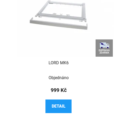
DOPRAVA
ZDARMA
LORD MK6
Průměrné
Objednáno
hodnocení
produktu
999 Kč
je
5,0
DETAIL
z
5