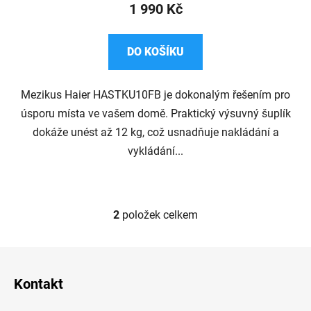
1 990 Kč
DO KOŠÍKU
Mezikus Haier HASTKU10FB je dokonalým řešením pro
úsporu místa ve vašem domě. Praktický výsuvný šuplík
dokáže unést až 12 kg, což usnadňuje nakládání a
vykládání...
2
položek celkem
O
v
l
Z
á
á
d
Kontakt
p
a
a