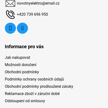
c
novotnyelektro
@
email.cz
t
í
p
í
+420 739 696 950
r
v
k
y
v
ý
Informace pro vás
p
i
Jak nakupovat
s
u
Možnosti doručení
Obchodní podmínky
Podmínky ochrany osobních údajů
Obchodní podmínky prodloužené záruky
Reklamace zboží v záruční době
Odstoupení od smlouvy