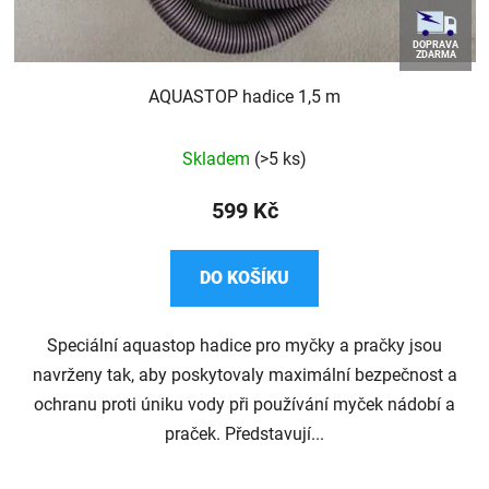
k
t
DOPRAVA
ZDARMA
ů
AQUASTOP hadice 1,5 m
Skladem
(>5 ks)
599 Kč
DO KOŠÍKU
Speciální aquastop hadice pro myčky a pračky jsou
navrženy tak, aby poskytovaly maximální bezpečnost a
ochranu proti úniku vody při používání myček nádobí a
praček. Představují...