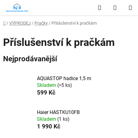
Přejít
Hledat
NÁKUP
na
obsah
KOŠÍK
Domů
/
VÝPRODEJ
/
Pračky
/
Příslušenství k pračkám
Příslušenství k pračkám
Nejprodávanější
AQUASTOP hadice 1,5 m
Skladem
(>5 ks)
599 Kč
Haier HASTKU10FB
Skladem
(1 ks)
1 990 Kč