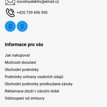
v
novotnyelektro
@
email.cz
t
k
í
y
+420 739 696 950
v
ý
p
i
s
u
Informace pro vás
Jak nakupovat
Možnosti doručení
Obchodní podmínky
Podmínky ochrany osobních údajů
Obchodní podmínky prodloužené záruky
Reklamace zboží v záruční době
Odstoupení od smlouvy