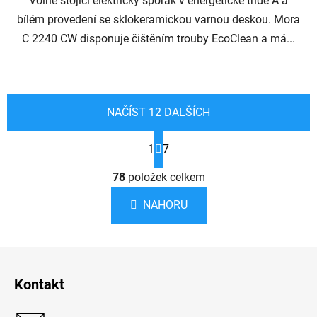
Volně stojící elektrický sporák v energetické třídě A a
bílém provedení se sklokeramickou varnou deskou. Mora
C 2240 CW disponuje čištěním trouby EcoClean a má...
NAČÍST 12 DALŠÍCH
S
1
7
t
r
O
á
78
položek celkem
v
n
l
k
NAHORU
á
o
d
v
a
á
Z
c
n
á
í
í
Kontakt
p
p
r
a