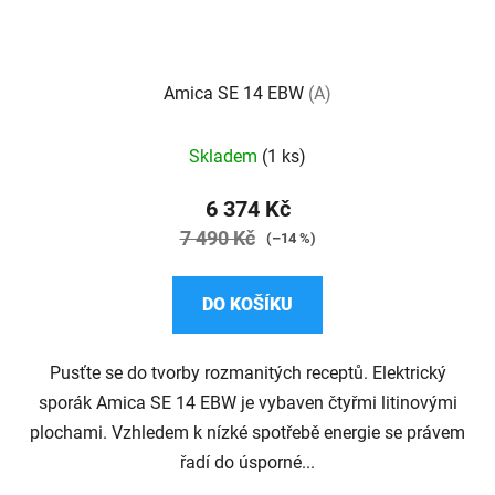
Amica SE 14 EBW
(A)
Průměrné
Skladem
(1 ks)
hodnocení
produktu
6 374 Kč
je
7 490 Kč
(–14 %)
5,0
z
DO KOŠÍKU
5
hvězdiček.
Pusťte se do tvorby rozmanitých receptů. Elektrický
sporák Amica SE 14 EBW je vybaven čtyřmi litinovými
plochami. Vzhledem k nízké spotřebě energie se právem
řadí do úsporné...