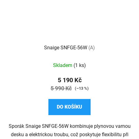
Snaige SNFGE-56W
(A)
Průměrné
Skladem
(1 ks)
hodnocení
produktu
5 190 Kč
je
5 990 Kč
(–13 %)
5,0
z
DO KOŠÍKU
5
hvězdiček.
Sporák Snaige SNFGE-56W kombinuje plynovou varnou
desku a elektrickou troubu, což poskytuje flexibilitu při