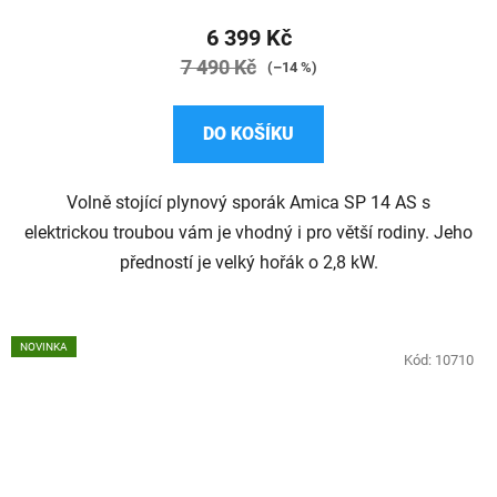
produktu
6 399 Kč
je
7 490 Kč
(–14 %)
3,6
z
DO KOŠÍKU
5
hvězdiček.
Volně stojící plynový sporák Amica SP 14 AS s
elektrickou troubou vám je vhodný i pro větší rodiny. Jeho
předností je velký hořák o 2,8 kW.
NOVINKA
Kód:
10710