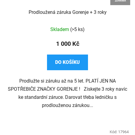
ZDARMA
Prodloužená záruka Gorenje + 3 roky
Průměrné
Skladem
(>5 ks)
hodnocení
produktu
1 000 Kč
je
4,1
DO KOŠÍKU
z
5
Prodlužte si záruku až na 5 let. PLATÍ JEN NA
hvězdiček.
SPOTŘEBIČE ZNAČKY GORENJE ! Získejte 3 roky navíc
ke standardní záruce. Darovat třeba ledničku s
prodlouženou zárukou...
Kód:
17964