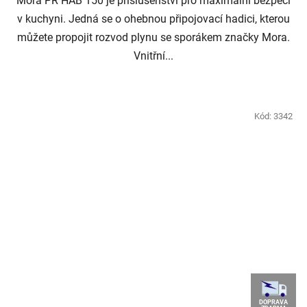
Mora PR HAB 150 je příslušenství pro maximální bezpečí
v kuchyni. Jedná se o ohebnou připojovací hadici, kterou
můžete propojit rozvod plynu se sporákem značky Mora.
Vnitřní...
Kód:
3342
DOPRAVA