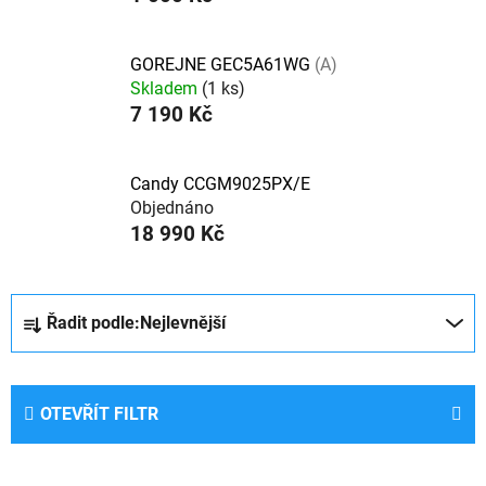
GOREJNE GEC5A61WG
(A)
Skladem
(1 ks)
7 190 Kč
Candy CCGM9025PX/E
Objednáno
18 990 Kč
Ř
Řadit podle:
Nejlevnější
a
z
e
OTEVŘÍT FILTR
n
í
p