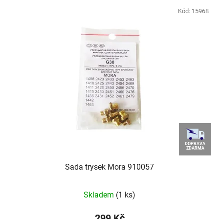
V
r
ý
Kód:
15968
o
p
d
i
u
s
k
p
t
r
ů
o
d
u
k
t
DOPRAVA
ZDARMA
ů
Sada trysek Mora 910057
Průměrné
Skladem
(1 ks)
hodnocení
produktu
299 Kč