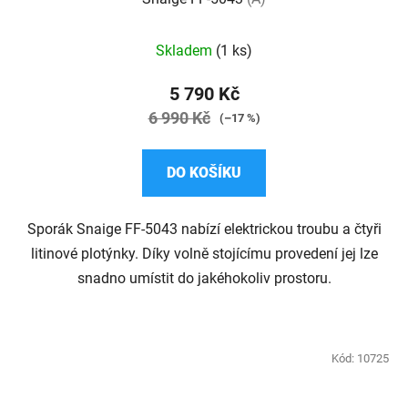
Skladem
(1 ks)
5 790 Kč
6 990 Kč
(–17 %)
DO KOŠÍKU
Sporák Snaige FF-5043 nabízí elektrickou troubu a čtyři
litinové plotýnky. Díky volně stojícímu provedení jej lze
snadno umístit do jakéhokoliv prostoru.
Kód:
10725