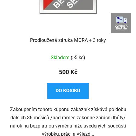
DOPRAVA
ZDARMA
Prodloužená záruka MORA + 3 roky
Průměrné
Skladem
(>5 ks)
hodnocení
produktu
500 Kč
je
4,7
DO KOŠÍKU
z
5
Zakoupením tohoto kuponu zákazník získává po dobu
hvězdiček.
dalších 36 měsíců /nad rámec zákonné záruční lhůty/
nárok na bezplatnou výměnu níže uvedených součástí
výrobku, práci a výjezd...