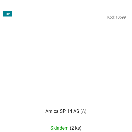
TIP
Kód:
10599
Amica SP 14 AS
(A)
Průměrné
Skladem
(2 ks)
hodnocení