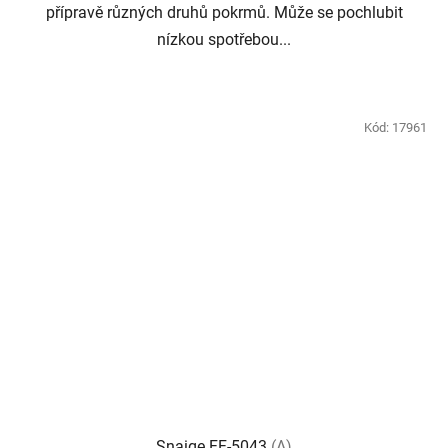
přípravě různých druhů pokrmů. Může se pochlubit
nízkou spotřebou...
Kód:
17961
Snaige FF-5043
(A)