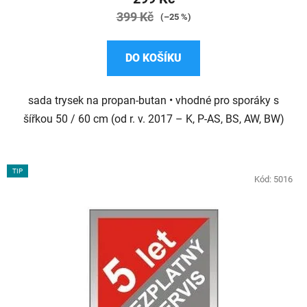
je
399 Kč
(–25 %)
4,5
z
DO KOŠÍKU
5
hvězdiček.
sada trysek na propan-butan • vhodné pro sporáky s
šířkou 50 / 60 cm (od r. v. 2017 – K, P-AS, BS, AW, BW)
TIP
Kód:
5016