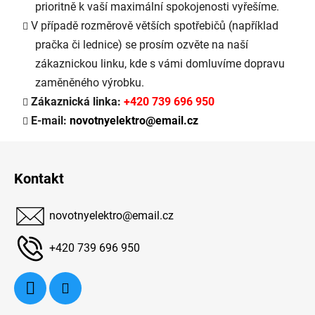
prioritně k vaší maximální spokojenosti vyřešíme.
V případě rozměrově větších spotřebičů (například
pračka či lednice) se prosím ozvěte na naší
zákaznickou linku, kde s vámi domluvíme dopravu
zaměněného výrobku.
Zákaznická linka:
+420 739 696 950
E-mail:
novotnyelektro@email.cz
Z
á
Kontakt
p
a
novotnyelektro
@
email.cz
t
í
+420 739 696 950