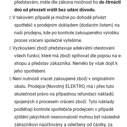
představám, máte dle zákona možnost ho
do čtrnácti
dnů od převzetí vrátit bez udání důvodu.
V takovém případě je možné po dohodě přivézt
spotřebič s prodejním dokladem (dodacím listem) na
naši prodejnu, kde po kontrole zakoupeného výrobku
proces vrácení společně vyřešíme.
Vyzkoušení zboží představuje adekvátní otestování
všech funkcí, které má zboží splňovat dle popisu na e-
shopu a představ zákazníka. Nemělo by však dojít k
jeho opotřebení.
Není nutností vracet zakoupené zboží v originálním
obalu. Prodejce (Novotný ELEKTRO, má i přes tuto
skutečnost právo na případnou refundaci nákladů
spojených s procesem vrácení zboží. Tyto náklady
podléhají kontrole spotřebiče prodejcem v případě
zjištění jakýchkoli nesrovnalostí mohou být následně
zákazníkovi naúčtovány a odečteny od částky, za