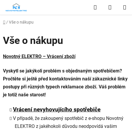
Přejít
Hledat
NÁKUP
na
obsah
KOŠÍK
Domů
/
Vše o nákupu
Vše o nákupu
Novotný ELEKTRO – Vrácení zboží
Vyskytl se jakýkoli problém s objednaným spotřebičem?
Pročtěte si ještě před kontaktováním naší zákaznické linky
postupy při různých typech reklamace zboží. Váš problém
je totiž naše starost!
Vrácení nevyhovujícího spotřebiče
V případě, že zakoupený spotřebič z e-shopu Novotný
ELEKTRO z jakéhokoli důvodu neodpovídá vašim