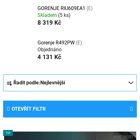
GORENJE RIU609EA1
(E)
Skladem
(5 ks)
8 319 Kč
Gorenje R492PW
(E)
Objednáno
4 131 Kč
Ř
Řadit podle:
Nejlevnější
a
z
e
OTEVŘÍT FILTR
n
í
p
V
r
TIP
ý
Kód:
16151