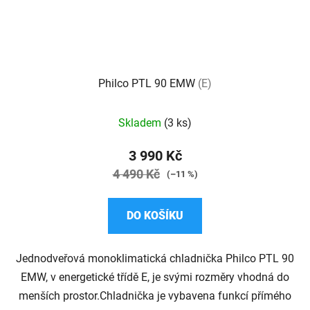
Philco PTL 90 EMW
(E)
Průměrné
Skladem
(3 ks)
hodnocení
produktu
3 990 Kč
je
4 490 Kč
(–11 %)
5,0
z
DO KOŠÍKU
5
hvězdiček.
Jednodveřová monoklimatická chladnička Philco PTL 90
EMW, v energetické třídě E, je svými rozměry vhodná do
menších prostor.Chladnička je vybavena funkcí přímého