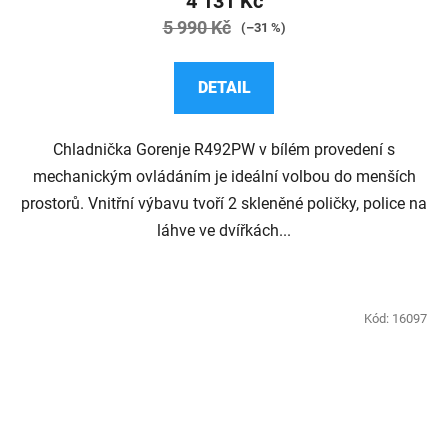
4 131 Kč
je
5 990 Kč
(–31 %)
4,5
z
DETAIL
5
hvězdiček.
Chladnička Gorenje R492PW v bílém provedení s
mechanickým ovládáním je ideální volbou do menších
prostorů. Vnitřní výbavu tvoří 2 skleněné poličky, police na
láhve ve dvířkách...
Kód:
16097