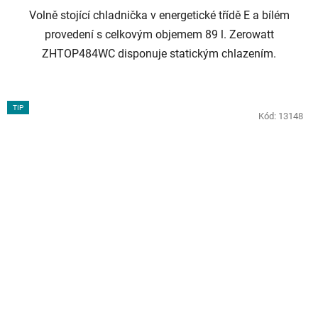
Volně stojící chladnička v energetické třídě E a bílém
hvězdiček.
provedení s celkovým objemem 89 l. Zerowatt
ZHTOP484WC disponuje statickým chlazením.
TIP
Kód:
13148