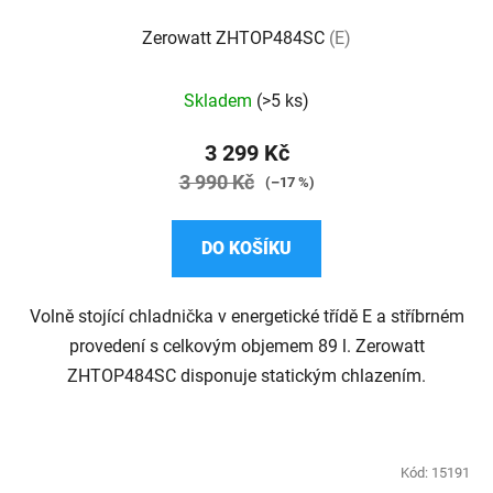
Zerowatt ZHTOP484SC
(E)
Průměrné
Skladem
(>5 ks)
hodnocení
produktu
3 299 Kč
je
3 990 Kč
(–17 %)
2,8
z
DO KOŠÍKU
5
hvězdiček.
Volně stojící chladnička v energetické třídě E a stříbrném
provedení s celkovým objemem 89 l. Zerowatt
ZHTOP484SC disponuje statickým chlazením.
Kód:
15191