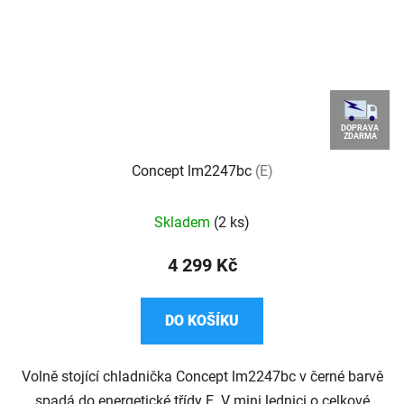
DOPRAVA
ZDARMA
Concept lm2247bc
(E)
Skladem
(2 ks)
4 299 Kč
DO KOŠÍKU
Volně stojící chladnička Concept lm2247bc v černé barvě
spadá do energetické třídy E. V mini lednici o celkové