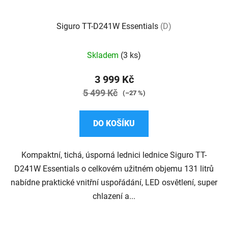
Siguro TT-D241W Essentials
(D)
Průměrné
Skladem
(3 ks)
hodnocení
produktu
3 999 Kč
je
5 499 Kč
(–27 %)
5,0
z
DO KOŠÍKU
5
hvězdiček.
Kompaktní, tichá, úsporná lednici lednice Siguro TT-
D241W Essentials o celkovém užitném objemu 131 litrů
nabídne praktické vnitřní uspořádání, LED osvětlení, super
chlazení a...