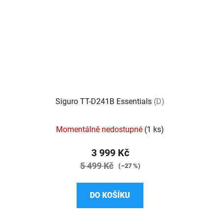
Siguro TT-D241B Essentials
(D)
Průměrné
Momentálně nedostupné
(1 ks)
hodnocení
produktu
3 999 Kč
je
5 499 Kč
(–27 %)
5,0
z
DO KOŠÍKU
5
hvězdiček.