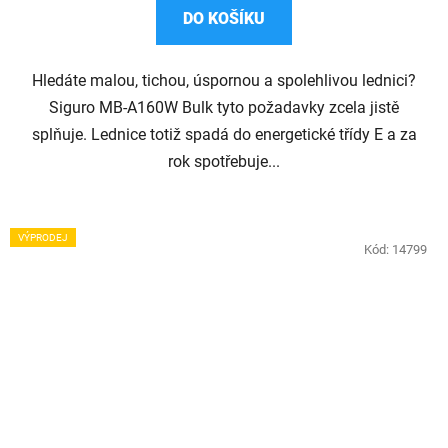
DO KOŠÍKU
Hledáte malou, tichou, úspornou a spolehlivou lednici?
Siguro MB-A160W Bulk tyto požadavky zcela jistě
splňuje. Lednice totiž spadá do energetické třídy E a za
rok spotřebuje...
VÝPRODEJ
Kód:
14799