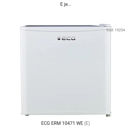
E je...
Kód:
15254
ECG ERM 10471 WE
(E)