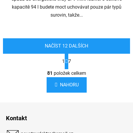
kapacitě 94 l budete moct uchovávat pouze pár typů
surovin, takže...
NAČÍST 12 DALŠÍCH
S
1
7
t
r
O
á
81
položek celkem
v
n
l
k
NAHORU
á
o
d
v
a
á
Z
c
n
á
í
í
Kontakt
p
p
r
a