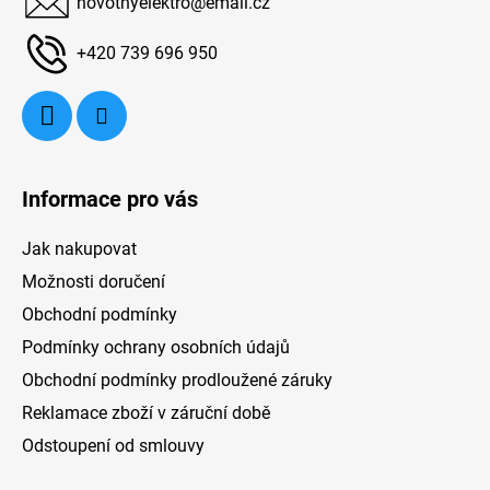
v
novotnyelektro
@
email.cz
t
k
í
y
+420 739 696 950
v
ý
p
i
s
u
Informace pro vás
Jak nakupovat
Možnosti doručení
Obchodní podmínky
Podmínky ochrany osobních údajů
Obchodní podmínky prodloužené záruky
Reklamace zboží v záruční době
Odstoupení od smlouvy