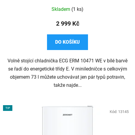
Průměrné
Skladem
(1 ks)
hodnocení
produktu
2 999 Kč
je
5,0
DO KOŠÍKU
z
5
Volně stojící chladnička ECG ERM 10471 WE v bílé barvě
hvězdiček.
se řadí do energetické třídy E. V miniledničce s celkovým
objemem 73 l můžete uchovávat jen pár typů potravin,
takže najde...
TIP
Kód:
13145