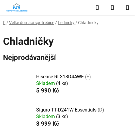
Přejít
Hledat
NÁKUP
na
obsah
KOŠÍK
Domů
/
Velké domácí spotřebiče
/
Ledničky
/
Chladničky
Chladničky
Nejprodávanější
Hisense RL313D4AWE
(E)
Skladem
(4 ks)
5 990 Kč
Siguro TT-D241W Essentials
(D)
Skladem
(3 ks)
3 999 Kč