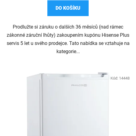
5,0
DO KOŠÍKU
z
5
Prodlužte si záruku o dalších 36 měsíců (nad rámec
hvězdiček.
zákonné záruční lhůty) zakoupením kupónu Hisense Plus
servis 5 let u svého prodejce. Tato nabídka se vztahuje na
kategorie...
Kód:
14448