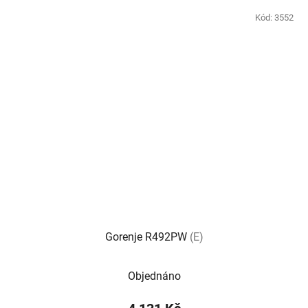
Kód:
3552
Gorenje R492PW
(E)
Průměrné
Objednáno
hodnocení
produktu