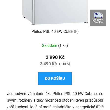
DOPRAVA
ZDARMA
Philco PSL 40 EW CUBE
(E)
Průměrné
Skladem
(1 ks)
hodnocení
produktu
2 990 Kč
je
3 490 Kč
(–14 %)
5,0
z
DO KOŠÍKU
5
hvězdiček.
Jednodveřová chladnička Philco PSL 40 EW Cube se se
svými rozměry a díky možnosti otočení dveří přizpůsobí
vaší kuchyni. Ideální malá chladnička v energetické třídě