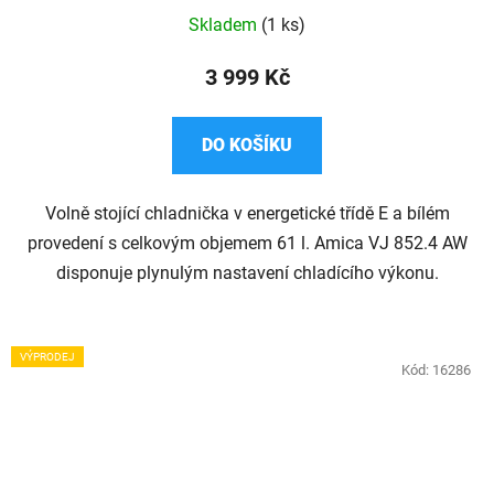
Skladem
(1 ks)
3 999 Kč
DO KOŠÍKU
Volně stojící chladnička v energetické třídě E a bílém
provedení s celkovým objemem 61 l. Amica VJ 852.4 AW
disponuje plynulým nastavení chladícího výkonu.
VÝPRODEJ
Kód:
16286