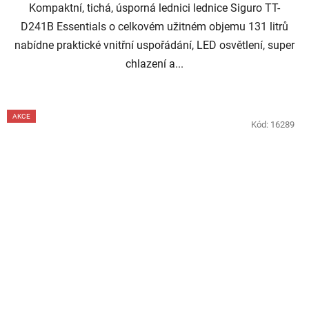
Kompaktní, tichá, úsporná lednici lednice Siguro TT-
D241B Essentials o celkovém užitném objemu 131 litrů
nabídne praktické vnitřní uspořádání, LED osvětlení, super
chlazení a...
AKCE
Kód:
16289