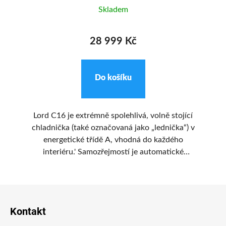
Skladem
28 999 Kč
Do košíku
se
Lord C16 je extrémně spolehlivá, volně stojící
gnu
chladnička (také označovaná jako „lednička“) v
energetické třídě A, vhodná do každého
PV
e
interiéru.' Samozřejmostí je automatické
ním
odmrazování NoFrost. Nechybí zde ani
ko
zásuvka s nulovou teplotou pro delšího
j
Z
životnost uchovaného masa a ryb.
d
á
Kontakt
p