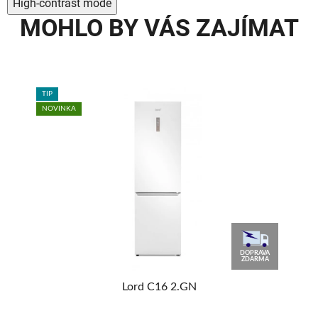
High-contrast mode
MOHLO BY VÁS ZAJÍMAT
TIP
NOVINKA
AVA
DOPRAVA
MA
ZDARMA
or
Lord C16 2.GN