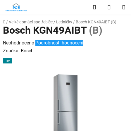
Přejít
Hledat
NÁKUP
na
obsah
KOŠÍK
Domů
/
Velké domácí spotřebiče
/
Ledničky
/
Bosch KGN49AIBT
(B)
Bosch KGN49AIBT
(B)
Průměrné
Neohodnoceno
Podrobnosti hodnocení
hodnocení
Značka:
Bosch
produktu
TIP
je
0,0
z
5
hvězdiček.