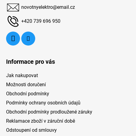
a
novotnyelektro
@
email.cz
t
í
+420 739 696 950
Informace pro vás
Jak nakupovat
Možnosti doručení
Obchodní podmínky
Podmínky ochrany osobních údajů
Obchodní podmínky prodloužené záruky
Reklamace zboží v záruční době
Odstoupení od smlouvy