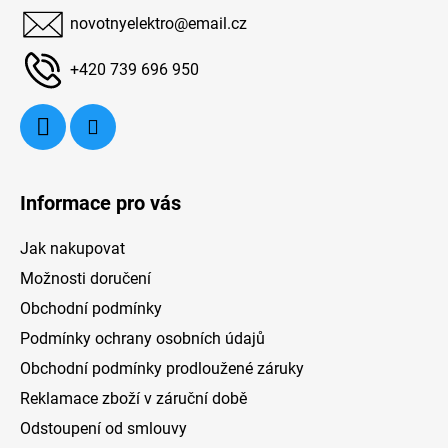
a
novotnyelektro
@
email.cz
t
í
+420 739 696 950
Informace pro vás
Jak nakupovat
Možnosti doručení
Obchodní podmínky
Podmínky ochrany osobních údajů
Obchodní podmínky prodloužené záruky
Reklamace zboží v záruční době
Odstoupení od smlouvy