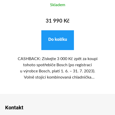
Skladem
31 990 Kč
Do košíku
CASHBACK: Získejte 3 000 Kč zpět za koupi
C
tohoto spotřebiče Bosch (po registraci
ale
u výrobce Bosch, platí 1. 6. – 31. 7. 2023).
Volně stojící kombinovaná chladnička
to.
v energetické třídě B a nerezovém provedení
v
mo
s celkovým objemem 440 l. Bosch KGN49AIBT
s
Z
disponuje beznámrazovou technologií No
Bo
Frost a má 2 teplotní zásuvky.
te
á
Kontakt
p