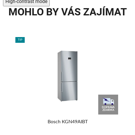
High-contrast mode
MOHLO BY VÁS ZAJÍMAT
TIP
TIP
90
DOPRAVA
%
ZDARMA
Bosch KGN49AIBT