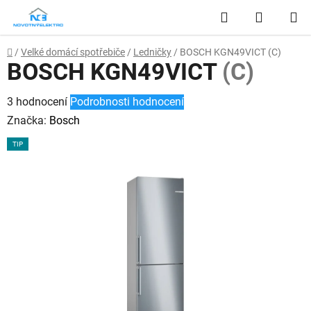
Přejít
Hledat
NÁKUP
na
obsah
KOŠÍK
Domů
/
Velké domácí spotřebiče
/
Ledničky
/
BOSCH KGN49VICT
(C)
BOSCH KGN49VICT
(C)
Průměrné
3 hodnocení
Podrobnosti hodnocení
hodnocení
Značka:
Bosch
produktu
TIP
je
4,3
z
5
hvězdiček.