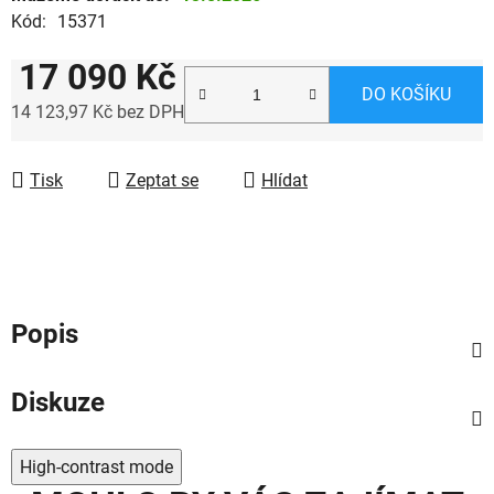
Kód:
15371
17 090 Kč
DO KOŠÍKU
14 123,97 Kč bez DPH
Měrná cena:
Tisk
Zeptat se
Hlídat
Popis
Diskuze
High-contrast mode