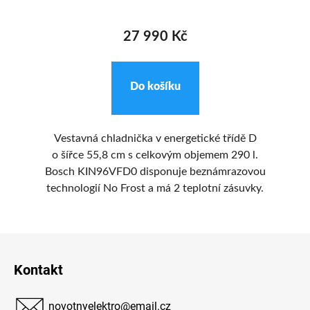
27 990 Kč
Do košíku
ým
Vestavná chladnička v energetické třídě D
V
o šířce 55,8 cm s celkovým objemem 290 l.
í
Bosch KIN96VFD0 disponuje beznámrazovou
en
ro
technologií No Frost a má 2 teplotní zásuvky.
ch
Z
á
Kontakt
p
a
novotnyelektro
@
email.cz