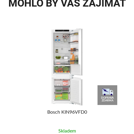
MOHLO BY VÁS ZAJÍMAT
90
DOPRAVA
%
ZDARMA
Bosch KIN96VFD0
Skladem