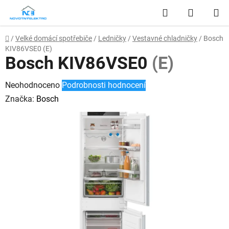
Přejít
Hledat
NÁKUP
na
obsah
KOŠÍK
Domů
/
Velké domácí spotřebiče
/
Ledničky
/
Vestavné chladničky
/
Bosch
KIV86VSE0
(E)
Bosch KIV86VSE0
(E)
Průměrné
Neohodnoceno
Podrobnosti hodnocení
hodnocení
Značka:
Bosch
produktu
je
0,0
z
5
hvězdiček.