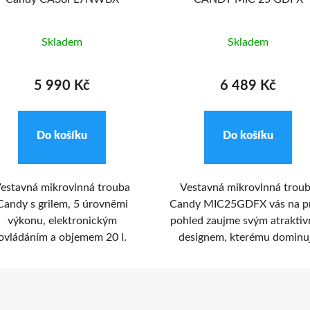
Skladem
Skladem
5 990 Kč
6 489 Kč
Do košíku
Do košíku
estavná mikrovlnná trouba
Vestavná mikrovlnná trou
Candy s grilem, 5 úrovněmi
Candy MIC25GDFX vás na p
výkonu, elektronickým
pohled zaujme svým atrakti
ovládáním a objemem 20 l.
designem, kterému dominu
nerezová ocel a sklo. Těšit 
můžete na spoustu praktick
funkcí, snadné ovládání, ve
25l objem a na skvělý 90