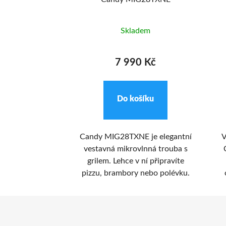
adem
Skladem
0 Kč
7 990 Kč
ošíku
Do košíku
nička Candy CIO
Candy MIG28TXNE je elegantní
V
getické třídě E
vestavná mikrovlnná trouba s
 l. Potraviny
grilem. Lehce v ní připravíte
t do 3 polic
pizzu, brambory nebo polévku.
o skla a zásuvky
 zeleninu.
Z