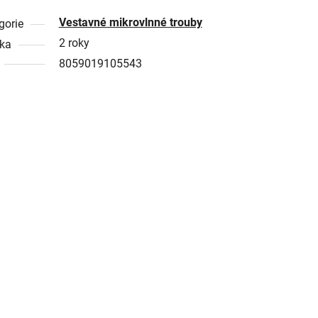
Vestavné mikrovlnné trouby
gorie
2 roky
ka
8059019105543