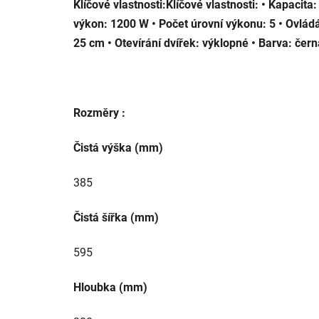
Klíčové vlastnosti:Klíčové vlastnosti: • Kapacita:
výkon: 1200 W • Počet úrovní výkonu: 5 • Ovládá
25 cm • Otevírání dvířek: výklopné • Barva: čer
Rozměry :
Čistá výška (mm)
385
Čistá šířka (mm)
595
Hloubka (mm)