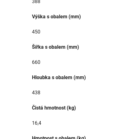
388
Výška s obalem (mm)
450
Šířka s obalem (mm)
660
Hloubka s obalem (mm)
438
Čistá hmotnost (kg)
16,4
Hmotnost s obalem (kg)