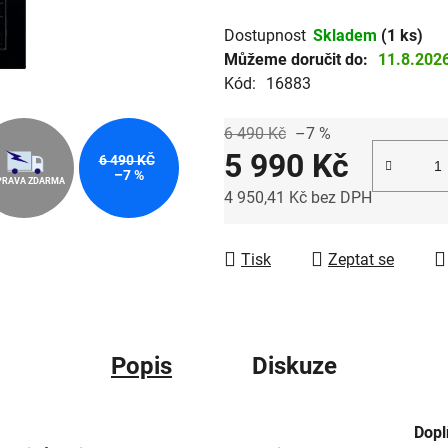
5
Dostupnost
Skladem
(1 ks)
hvězdiček.
Můžeme doručit do:
11.8.202
Kód:
16883
6 490 Kč
–7 %
5 990 Kč
6 490 KČ
–7 %
PRAVA ZDARMA
4 950,41 Kč bez DPH
Měrná cena:
Tisk
Zeptat se
Popis
Diskuze
Dopl