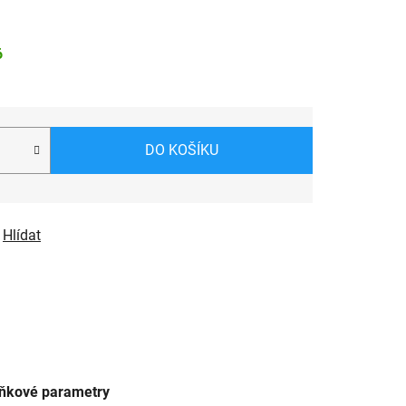
6
DO KOŠÍKU
Hlídat
ňkové parametry