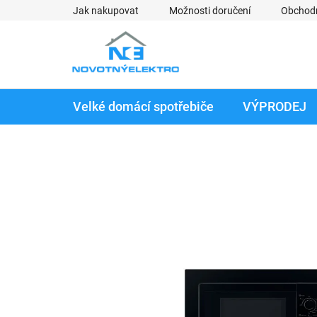
Přejít
Jak nakupovat
Možnosti doručení
Obchod
na
obsah
Velké domácí spotřebiče
VÝPRODEJ