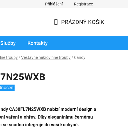
Přihlášení
Registrace
odmínky prodloužené záruky
Reklamace zboží v záruční době
PRÁZDNÝ KOŠÍK
NÁKUPNÍ
KOŠÍK
Služby
Kontakty
lné trouby
/
Vestavné mikrovlnné trouby
/
Candy
L7N25WXB
dnocení
Candy CA38FL7N25WXB nabízí moderní design a
ivní vaření a ohřev. Díky elegantnímu černému
 se snadno integruje do vaší kuchyně.