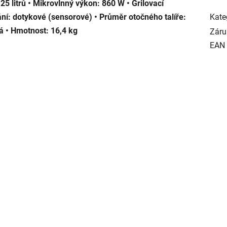
 25 litrů • Mikrovlnný výkon: 860 W • Grilovací
ní: dotykové (sensorové) • Průměr otočného talíře:
Kate
ná • Hmotnost: 16,4 kg
Záru
EAN