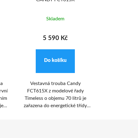
Skladem
Skl
5 590 Kč
11 4
Do košíku
Do k
ba
Vestavná trouba Candy
Vestavná tr
rvní
FCT615X z modelové řady
pravým hork
vním
Timeless o objemu 70 litrů je
dotykovým
je
zařazena do energetické třídy
Energetická tří
se
A+. Elegantní provedení z
programů a c
ých
černého skla. Dvířka jsou
objem 7
lký
zhotovena z dvojitého
0W
bezpečnostního skla. Nabízí 7