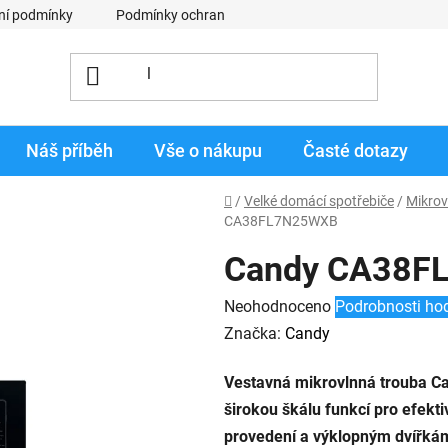
ní podmínky
Podmínky ochrany osobních údajů
Obchodní p
Náš příběh
Vše o nákupu
Časté dotazy
Domů
/
Velké domácí spotřebiče
/
Mikrov
CA38FL7N25WXB
Candy CA38F
Průměrné
Neohodnoceno
Podrobnosti ho
hodnocení
Značka:
Candy
produktu
Vestavná mikrovlnná trouba 
je
širokou škálu funkcí pro efekt
0,0
provedení a výklopným dvířkám
z