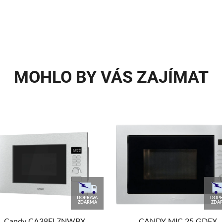
MOHLO BY VÁS ZAJÍMAT
DOPRAVA
DOPR
ZDARMA
ZDA
Candy CA38FL7NWBX
CANDY MIC 25 GDFX