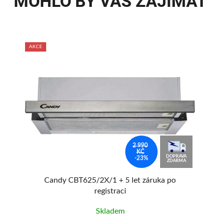
MOHLO BY VÁS ZAJÍMAT
AKCE
AKC
TIP
2 990
KČ
AVA
DOPRAVA
-23%
MA
ZDARMA
Candy CBT625/2X/1 + 5 let záruka po
registraci
Skladem