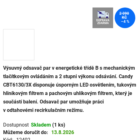
2 090
KČ
DOPRAVA
–4 %
ZDARMA
Výsuvný odsavač par v energetické třídě B s mechanickým
tlačítkovým ovládáním a 2 stupni výkonu odsávání. Candy
CBT6130/3X disponuje úsporným LED osvětlením, tukovým
hliníkovým filtrem a pachovým uhlíkovým filtrem, který je
součástí balení. Odsavač par umožňuje práci
v odtahovémi recirkulačním režimu.
Dostupnost
Skladem
(1 ks)
Můžeme doručit do:
13.8.2026
Kód:
12402