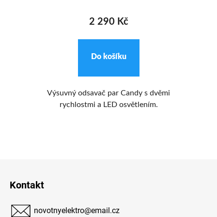
2 290 Kč
Do košíku
m
Výsuvný odsavač par Candy s dvěmi
Ve
u.
rychlostmi a LED osvětlením.
ým
ro
Z
á
Kontakt
p
a
novotnyelektro
@
email.cz
t