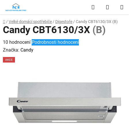
Přejít
Hledat
NÁKUP
na
obsah
KOŠÍK
Domů
/
Velké domácí spotřebiče
/
Digestoře
/
Candy CBT6130/3X
(B)
Candy CBT6130/3X
(B)
Průměrné
10 hodnocení
Podrobnosti hodnocení
hodnocení
Značka:
Candy
produktu
AKCE
je
2,2
z
5
hvězdiček.