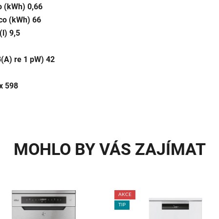
o (kWh) 0,66
co (kWh) 66
 (l) 9,5
(A) re 1 pW) 42
x 598
MOHLO BY VÁS ZAJÍMAT
AKCE
TIP