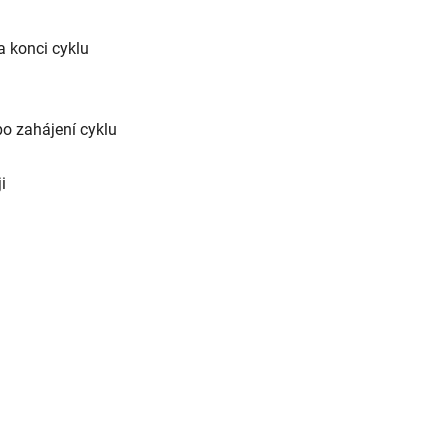
a konci cyklu
o zahájení cyklu
i
i