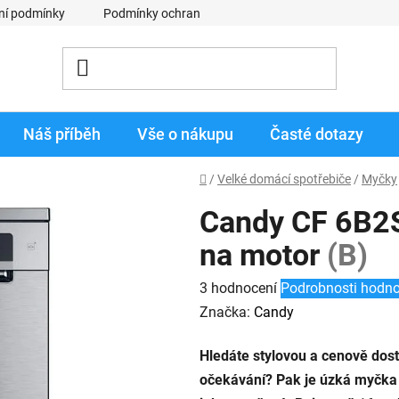
ní podmínky
Podmínky ochrany osobních údajů
Obchodní p
Náš příběh
Vše o nákupu
Časté dotazy
Domů
/
Velké domácí spotřebiče
/
Myčky
Candy CF 6B2S
na motor
(B)
Průměrné
3 hodnocení
Podrobnosti hodno
hodnocení
Značka:
Candy
produktu
Hledáte stylovou a cenově dos
je
očekávání? Pak je úzká myčka
5,0