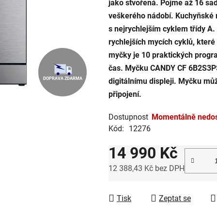
jako stvořená. Pojme až 16 sa
z
veškerého nádobí. Kuchyňské n
5
s nejrychlejším cyklem třídy A
hvězdiček.
rychlejších mycích cyklů, které
myčky je 10 praktických program
čas. Myčku CANDY CF 6B2S3PSX
DOPRAVA ZDARMA
digitálnímu displeji. Myčku mů
připojení.
Dostupnost
Momentálně nedo
Kód:
12276
14 990 Kč
12 388,43 Kč bez DPH
Měrná cena:
Tisk
Zeptat se