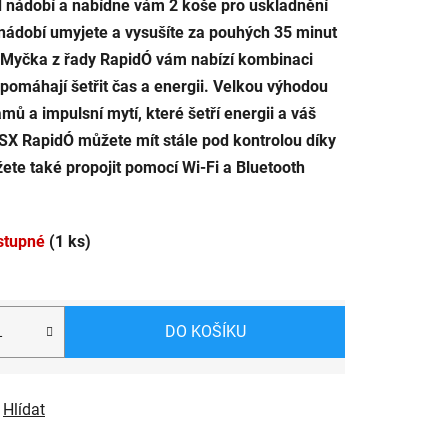
d nádobí a nabídne vám 2 koše pro uskladnění
ádobí umyjete a vysušíte za pouhých 35 minut
. Myčka z řady RapidÓ vám nabízí kombinaci
 pomáhají šetřit čas a energii. Velkou výhodou
ů a impulsní mytí, které šetří energii a váš
 RapidÓ můžete mít stále pod kontrolou díky
žete také propojit pomocí Wi-Fi a Bluetooth
stupné
(1 ks)
DO KOŠÍKU
Hlídat