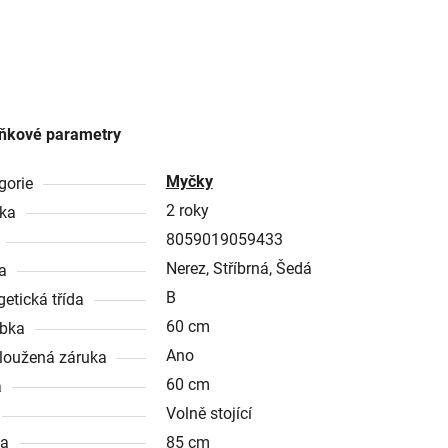
ňkové parametry
Myčky
gorie
2 roky
ka
8059019059433
Nerez, Stříbrná, Šedá
a
B
getická třída
60 cm
bka
Ano
loužená záruka
60 cm
a
Volně stojící
ka
85 cm