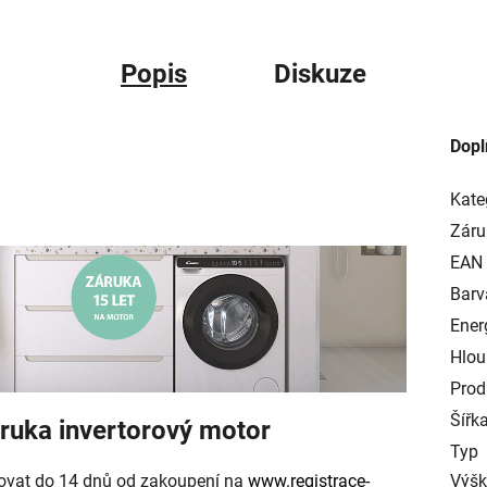
Popis
Diskuze
Dopl
Kate
Záru
EAN
Barv
Ener
Hlou
Prod
Šířk
áruka invertorový motor
Typ
trovat do 14 dnů od zakoupení na
www.registrace-
Výš