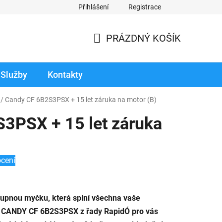
Přihlášení
Registrace
odmínky prodloužené záruky
Reklamace zboží v záruční době
PRÁZDNÝ KOŠÍK
NÁKUPNÍ
KOŠÍK
Služby
Kontakty
/
Candy CF 6B2S3PSX + 15 let záruka na motor
(B)
3PSX + 15 let záruka
cení
tupnou myčku, která splní všechna vaše
 CANDY CF 6B2S3PSX z řady RapidÓ pro vás