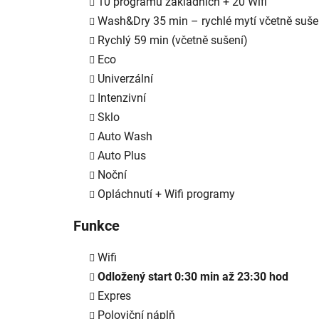
10 programů základních + 20 Wifi
Wash&Dry 35 min – rychlé mytí včetně suše
Rychlý 59 min (včetně sušení)
Eco
Univerzální
Intenzivní
Sklo
Auto Wash
Auto Plus
Noční
Opláchnutí + Wifi programy
Funkce
Wifi
Odložený start 0:30 min až 23:30 hod
Expres
Poloviční náplň