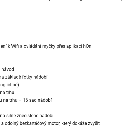
jení k Wifi a ovládání myčky přes aplikaci hOn
ý návod
a základě fotky nádobí
ngličtině)
 na trhu
ru na trhu – 16 sad nádobí
í
na silně znečištěné nádobí
í a odolný bezkartáčový motor, který dokáže zvýšit