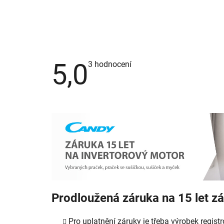
5,0
Průměrné
3 hodnocení
hodnocení
produktu
je
5,0
z
5
hvězdiček.
Prodloužená záruka na 15 let z
Pro uplatnění záruky je třeba výrobek regis