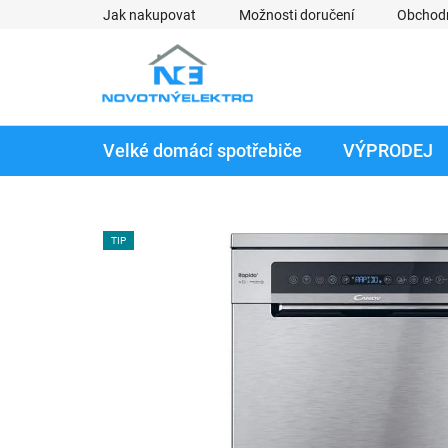
Přejít
Jak nakupovat
Možnosti doručení
Obchod
na
obsah
Velké domácí spotřebiče
VÝPRODEJ
TIP