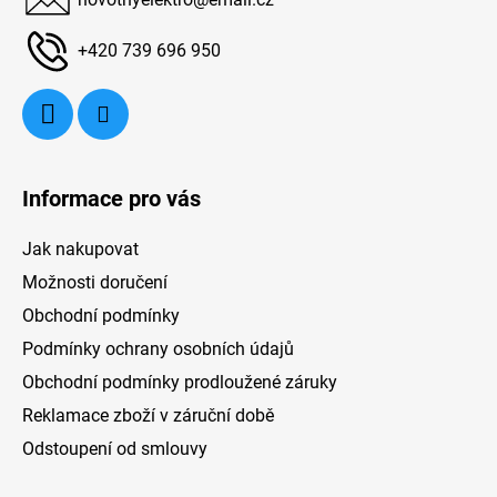
t
povrch desky tvoří nerez a sklo. Varnou desku
í
+420 739 696 950
pohání 230 V / 220 V, zemní plyn a propan-
butan. Rozměry varné desky HAIER dosahují
3,5 × 59,5 × 51 cm (v×š×h).
Informace pro vás
Jak nakupovat
Možnosti doručení
Obchodní podmínky
Podmínky ochrany osobních údajů
Obchodní podmínky prodloužené záruky
Reklamace zboží v záruční době
Odstoupení od smlouvy