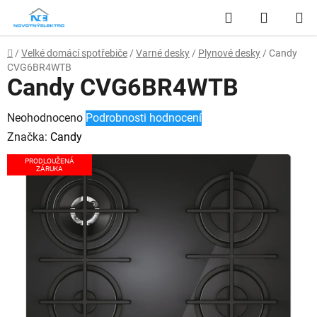
Přejít
Hledat
NÁKUP
na
obsah
KOŠÍK
Domů
/
Velké domácí spotřebiče
/
Varné desky
/
Plynové desky
/
Candy
CVG6BR4WTB
Candy CVG6BR4WTB
Průměrné
Neohodnoceno
Podrobnosti hodnocení
hodnocení
Značka:
Candy
produktu
PRODLOUŽENÁ
ZÁRUKA
je
0,0
z
5
hvězdiček.