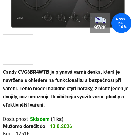
6 999
KČ
DOPRAVA
–14 %
ZDARMA
Candy CVG6BR4WTB je plynová varná deska, která je
navržena s ohledem na funkcionalitu a bezpečnost při
vaření. Tento model nabídne čtyři hořáky, z nichž jeden je
dvojitý, což umožňuje flexibilnější využití varné plochy a
efektivnější vaření.
Dostupnost
Skladem
(1 ks)
Můžeme doručit do:
13.8.2026
Kód:
17516