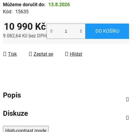
Můžeme doručit do:
13.8.2026
Kód:
15635
10 990 Kč
DO KOŠÍKU
9 082,64 Kč bez DPH
Měrná cena:
Tisk
Zeptat se
Hlídat
Popis
Diskuze
High-contrast mode