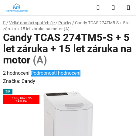
Přejít
Hledat
NÁKUP
na
obsah
KOŠÍK
Domů
/
Velké domácí spotřebiče
/
Pračky
/
Candy TCAS 274TM5-S + 5 let
záruka + 15 let záruka na motor
(A)
Candy TCAS 274TM5-S + 5
let záruka + 15 let záruka na
motor
(A)
Průměrné
2 hodnocení
Podrobnosti hodnocení
hodnocení
Značka:
Candy
produktu
TIP
je
PRODLOUŽENÁ
ZÁRUKA
5,0
z
5
hvězdiček.