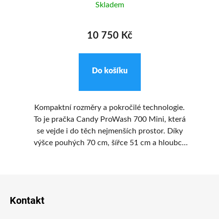
Skladem
10 750 Kč
Do košíku
 X
Kompaktní rozměry a pokročilé technologie.
 v
To je pračka Candy ProWash 700 Mini, která
se vejde i do těch nejmenších prostor. Díky
s 
0 %
výšce pouhých 70 cm, šířce 51 cm a hloubce
S 
e
49 cm se snadno umístí třeba pod umyvadlo
rbo
nebo na chatu. Přesto dokáže vyprat až 5 kg
Z
prádla a nabídne moderní funkce, které
xy
zajišťují špičkový výkon i nízkou spotřebu
á
Kontakt
í
energie.
p
a