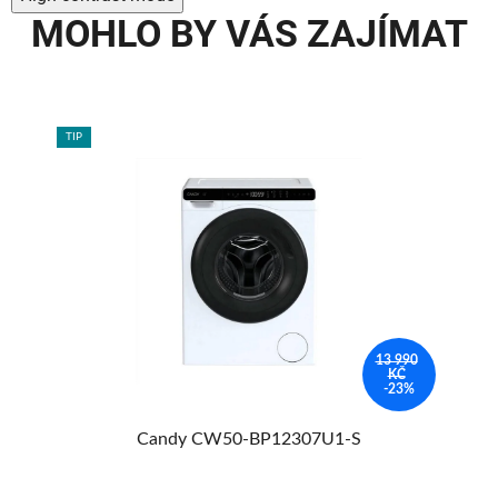
MOHLO BY VÁS ZAJÍMAT
TIP
TIP
90
13 990
KČ
%
-23%
5
Candy CW50-BP12307U1-S
aci