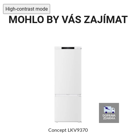
High-contrast mode
MOHLO BY VÁS ZAJÍMAT
AVA
DOPRAVA
MA
ZDARMA
et
Concept LKV9370