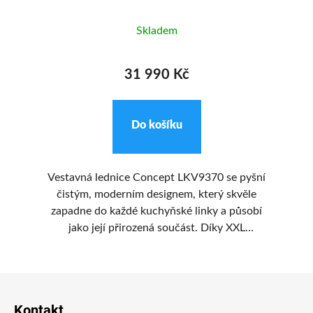
Skladem
31 990 Kč
Do košíku
Vestavná lednice Concept LKV9370 se pyšní
V
l.
čistým, moderním designem, který skvěle
zapadne do každé kuchyňské linky a působí
jako její přirozená součást. Díky XXL
rozměrům s výškou 1937 mm a šířkou 690 mm
nabízí velkorysý prostor pro uskladnění
Z
potravin. Světlý interiér lednice vytváří
příjemně vzdušný dojem, zatímco tmavý
á
Kontakt
nerezový dekor polic a zásuvek dodává celku