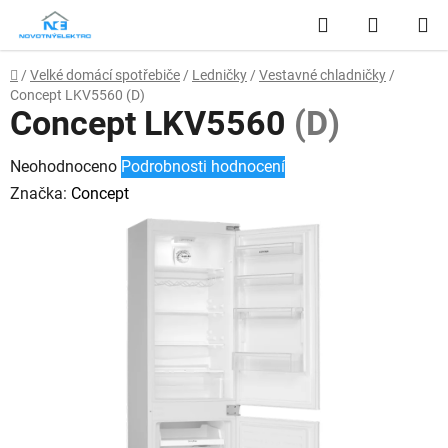
Přejít
Hledat
NÁKUP
na
obsah
KOŠÍK
Domů
/
Velké domácí spotřebiče
/
Ledničky
/
Vestavné chladničky
/
Concept LKV5560
(D)
Concept LKV5560
(D)
Průměrné
Neohodnoceno
Podrobnosti hodnocení
hodnocení
Značka:
Concept
produktu
je
0,0
z
5
hvězdiček.