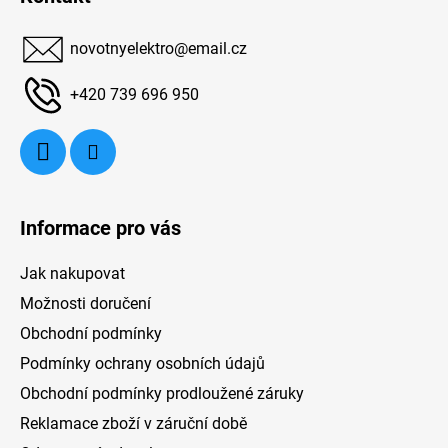
p
elegantní kontrast a nádech luxusu.
a
novotnyelektro
@
email.cz
t
í
+420 739 696 950
Informace pro vás
Jak nakupovat
Možnosti doručení
Obchodní podmínky
Podmínky ochrany osobních údajů
Obchodní podmínky prodloužené záruky
Reklamace zboží v záruční době