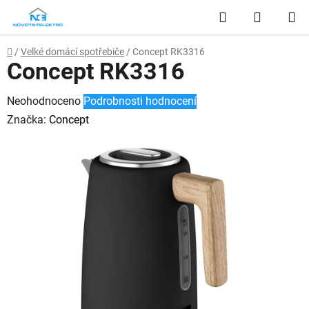
Přejít
Hledat
NÁKUP
na
obsah
KOŠÍK
Domů
/
Velké domácí spotřebiče
/
Concept RK3316
Concept RK3316
Průměrné
Neohodnoceno
Podrobnosti hodnocení
hodnocení
Značka:
Concept
produktu
je
0,0
z
5
hvězdiček.