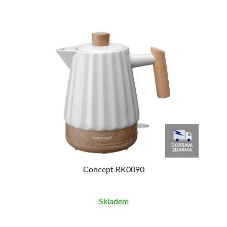
AVA
DOPRAVA
MA
ZDARMA
Concept RK0090
Skladem