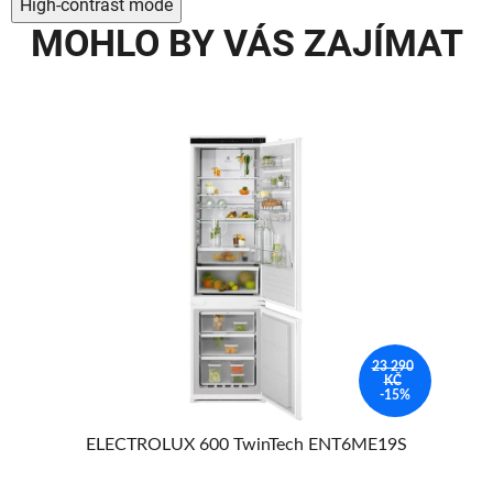
High-contrast mode
MOHLO BY VÁS ZAJÍMAT
23 290
KČ
AVA
-15%
MA
ELECTROLUX 600 TwinTech ENT6ME19S