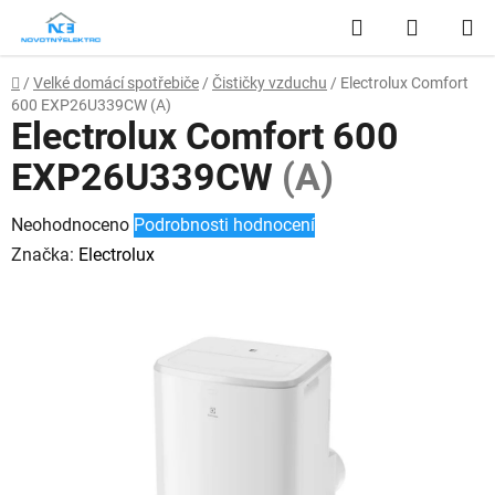
Přejít
Hledat
NÁKUP
na
obsah
KOŠÍK
Domů
/
Velké domácí spotřebiče
/
Čističky vzduchu
/
Electrolux Comfort
600 EXP26U339CW
(A)
Electrolux Comfort 600
EXP26U339CW
(A)
Průměrné
Neohodnoceno
Podrobnosti hodnocení
hodnocení
Značka:
Electrolux
produktu
je
0,0
z
5
hvězdiček.