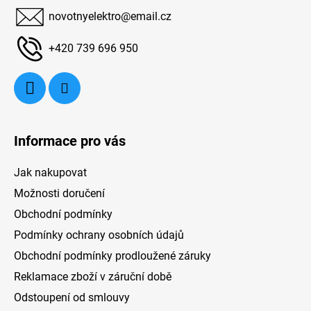
a
prodlouženou 10letou záruku.
novotnyelektro
@
email.cz
t
í
+420 739 696 950
Informace pro vás
Jak nakupovat
Možnosti doručení
Obchodní podmínky
Podmínky ochrany osobních údajů
Obchodní podmínky prodloužené záruky
Reklamace zboží v záruční době
Odstoupení od smlouvy