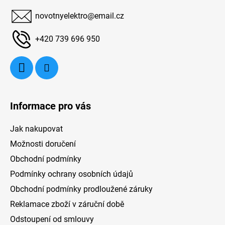
a
novotnyelektro
@
email.cz
t
í
+420 739 696 950
Informace pro vás
Jak nakupovat
Možnosti doručení
Obchodní podmínky
Podmínky ochrany osobních údajů
Obchodní podmínky prodloužené záruky
Reklamace zboží v záruční době
Odstoupení od smlouvy