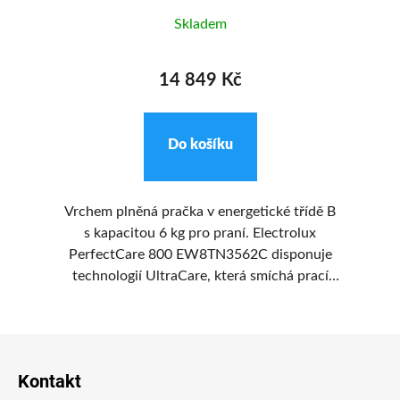
Skladem
14 849 Kč
Do košíku
ý
Vrchem plněná pračka v energetické třídě B
V
s kapacitou 6 kg pro praní. Electrolux
rý
PerfectCare 800 EW8TN3562C disponuje
P
ane
technologií UltraCare, která smíchá prací
ita
prostředek a aviváž s vodou dříve, než se
p
dostanou do bubnu, krátkým programem
k
Z
UltraWash a technologií SteamCare.
á
Kontakt
p