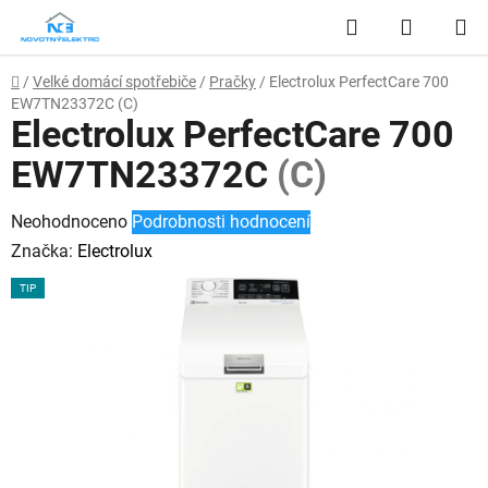
Přejít
Hledat
NÁKUP
na
obsah
KOŠÍK
Domů
/
Velké domácí spotřebiče
/
Pračky
/
Electrolux PerfectCare 700
EW7TN23372C
(C)
Electrolux PerfectCare 700
EW7TN23372C
(C)
Průměrné
Neohodnoceno
Podrobnosti hodnocení
hodnocení
Značka:
Electrolux
produktu
TIP
je
0,0
z
5
hvězdiček.