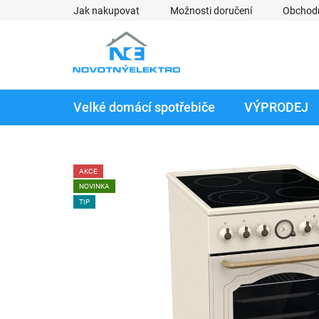
Přejít
Jak nakupovat
Možnosti doručení
Obchod
na
obsah
Velké domácí spotřebiče
VÝPRODEJ
AKCE
NOVINKA
TIP