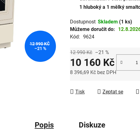
1 hluboký a 1 mělký smalt
hvězdiček.
Dostupnost
Skladem
(1 ks)
Můžeme doručit do:
12.8.202
Kód:
9624
12 990 KČ
–21 %
12 990 Kč
–21 %
10 160 Kč
8 396,69 Kč bez DPH
Měrná cena:
Tisk
Zeptat se
Popis
Diskuze