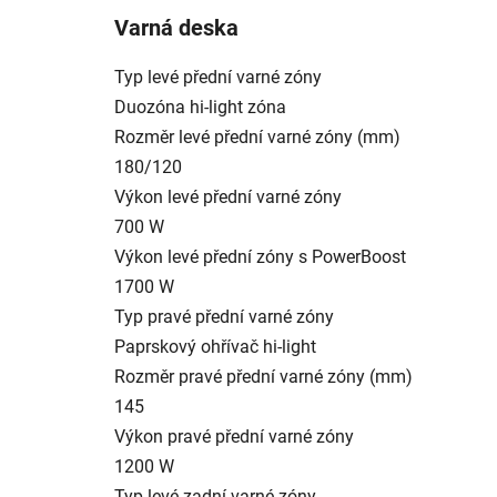
Varná deska
Typ levé přední varné zóny
Duozóna hi-light zóna
Rozměr levé přední varné zóny (mm)
180/120
Výkon levé přední varné zóny
700 W
Výkon levé přední zóny s PowerBoost
1700 W
Typ pravé přední varné zóny
Paprskový ohřívač hi-light
Rozměr pravé přední varné zóny (mm)
145
Výkon pravé přední varné zóny
1200 W
Typ levé zadní varné zóny