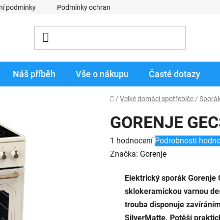
ní podmínky
Podmínky ochrany osobních údajů
Obchodní p
Náš příběh
Vše o nákupu
Časté dotazy
Domů
/
Velké domácí spotřebiče
/
Sporá
GORENJE GEC
Průměrné
1 hodnocení
Podrobnosti hodno
hodnocení
Značka:
Gorenje
produktu
Elektrický sporák Gorenj
je
sklokeramickou varnou des
5,0
trouba disponuje zavírání
z
SilverMatte. Potěší praktic
5