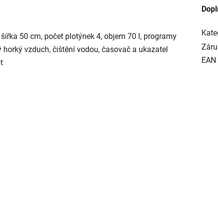
Dopl
Kate
 šířka 50 cm, počet plotýnek 4, objem 70 l, programy
Záru
ý horký vzduch, čištění vodou, časovač a ukazatel
EAN
t