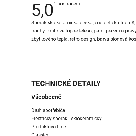
5,0
Průměrné
1 hodnocení
hodnocení
produktu
je
Sporák sklokeramická deska, energetická třída A,
5,0
z
trouby: kruhové topné těleso, parní pečení a prav
5
hvězdiček.
zbytkového tepla, retro design, barva slonová kos
TECHNICKÉ DETAILY
Všeobecné
Druh spotřebiče
Elektrický sporák - sklokeramický
Produktová linie
Classico