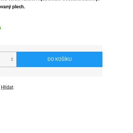
ovaný plech.
6
DO KOŠÍKU
Hlídat