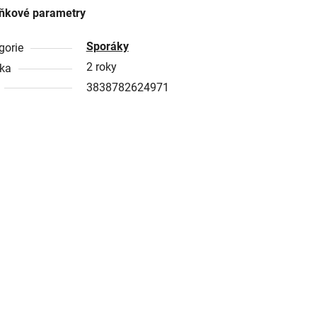
ňkové parametry
Sporáky
gorie
2 roky
ka
3838782624971