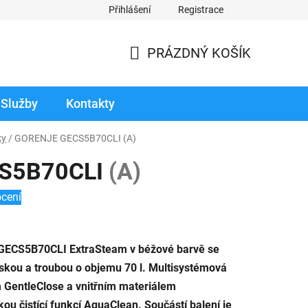
Přihlášení
Registrace
odmínky prodloužené záruky
Reklamace zboží v záruční době
PRÁZDNÝ KOŠÍK
NÁKUPNÍ
KOŠÍK
Služby
Kontakty
ky
/
GORENJE GECS5B70CLI
(A)
S5B70CLI
(A)
cení
e GECS5B70CLI ExtraSteam v béžové barvě se
kou a troubou o objemu 70 l. Multisystémová
m GentleClose a vnitřním materiálem
kou čistící funkcí AquaClean. Součástí balení je