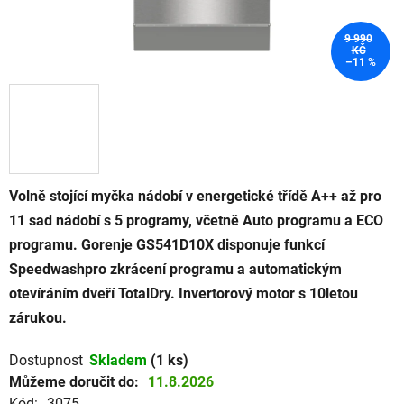
9 990
KČ
–11 %
Volně stojící myčka nádobí v energetické třídě A++ až pro
11 sad nádobí s 5 programy, včetně Auto programu a ECO
programu. Gorenje GS541D10X disponuje funkcí
Speedwashpro zkrácení programu a automatickým
otevíráním dveří TotalDry. Invertorový motor s 10letou
zárukou.
Dostupnost
Skladem
(1 ks)
Můžeme doručit do:
11.8.2026
Kód:
3075