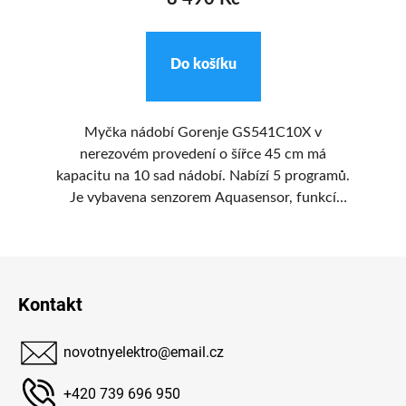
Do košíku
Myčka nádobí Gorenje GS541C10X v
Dí
n
nerezovém provedení o šířce 45 cm má
my
při
kapacitu na 10 sad nádobí. Nabízí 5 programů.
a
Je vybavena senzorem Aquasensor, funkcí
kd
ut
odloženého startu, ukazatelem zbývajícího
mné
času a funkcí AquaStop. Funkce TotalDry
en
Z
otevírá dvířka na konci mycího programu.
á
Kontakt
p
a
novotnyelektro
@
email.cz
t
í
+420 739 696 950