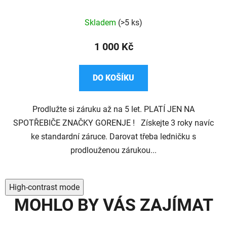
Průměrné
Skladem
(>5 ks)
hodnocení
produktu
1 000 Kč
je
4,1
DO KOŠÍKU
z
5
Prodlužte si záruku až na 5 let. PLATÍ JEN NA
hvězdiček.
SPOTŘEBIČE ZNAČKY GORENJE ! Získejte 3 roky navíc
ke standardní záruce. Darovat třeba ledničku s
prodlouženou zárukou...
High-contrast mode
MOHLO BY VÁS ZAJÍMAT