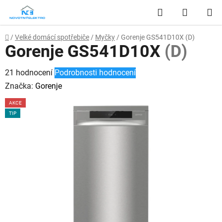
Přejít
Hledat
NÁKUP
na
obsah
KOŠÍK
Domů
/
Velké domácí spotřebiče
/
Myčky
/
Gorenje GS541D10X
(D)
Gorenje GS541D10X
(D)
Průměrné
21 hodnocení
Podrobnosti hodnocení
hodnocení
Značka:
Gorenje
produktu
AKCE
je
TIP
2,8
z
5
hvězdiček.