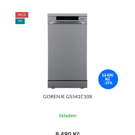
AKCE
TIP
TIP
13 990
KČ
-39%
GORENJE GS541C10X
Skladem
8 490 Kč