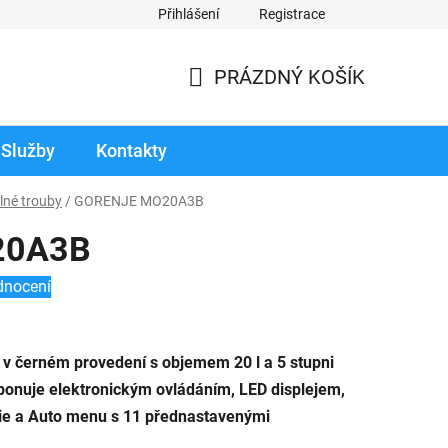
Přihlášení
Registrace
odmínky prodloužené záruky
Reklamace zboží v záruční době
PRÁZDNÝ KOŠÍK
NÁKUPNÍ
KOŠÍK
Služby
Kontakty
lné trouby
/
GORENJE MO20A3B
20A3B
dnocení
a v černém provedení s objemem 20 l a 5 stupni
onuje elektronickým ovládáním, LED displejem,
e a Auto menu s 11 přednastavenými