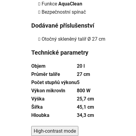
Funkce
AquaClean
Bezpečnostní spínač
Dodávané příslušenství
Otočný skleněný talíř Ø 27 cm
Technické parametry
Objem
20 l
Průměr talíře
27 cm
Počet stupňů výkonu
5
Výkon mikrovln
800 W
Výška
25,7 cm
Šířka
45,1 cm
Hloubka
34,3 cm
High-contrast mode