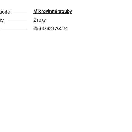
Mikrovlnné trouby
gorie
2 roky
ka
3838782176524