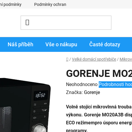
ní podmínky
Podmínky ochrany osobních údajů
Obchodní p
Náš příběh
Vše o nákupu
Časté dotazy
Domů
/
Velké domácí spotřebiče
/
Mikrov
GORENJE MO
Průměrné
Neohodnoceno
Podrobnosti ho
hodnocení
Značka:
Gorenje
produktu
Volně stojící mikrovlnná troub
je
výkonu. Gorenje MO20A3B disp
0,0
ECO režimempro úsporu energi
z
programy.
5