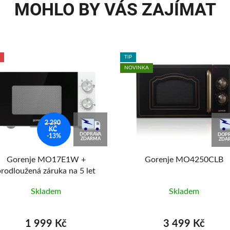
MOHLO BY VÁS ZAJÍMAT
TIP
NOVINKA
2 290
KČ
DOPRAVA
DOPR
-13%
ZDARMA
ZDA
Gorenje MO17E1W +
Gorenje MO4250CLB
prodloužená záruka na 5 let
Skladem
Skladem
1 999 Kč
3 499 Kč