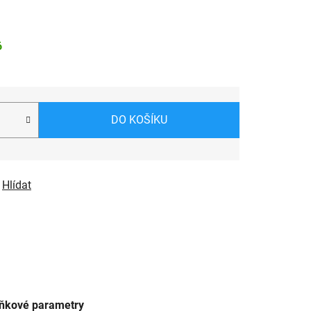
6
DO KOŠÍKU
Hlídat
ňkové parametry