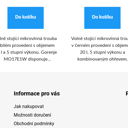
Do košíku
Do košíku
lně stojící mikrovlnná trouba
Volně stojící mikrovlnná tro
 bílém provedení s objemem
v černém provedení s obje
 l a 5 stupni výkonu. Gorenje
20 l, 5 stupni výkonu a
MO17E1W disponuje
kombinovaným ohřevem.
chanickým ovládáním, funkcí
Gorenje MO4250CLB dispon
uaClean s použitím páry pro
technologií Stirrer pro
adné čištění vnitřku trouby a
rovnoměrný ohřev bez nutno
zpečnostním spínačem, který
použití otočného talíře.
Informace pro vás
astaví průběh programu při
otevření dvířek.
Jak nakupovat
Možnosti doručení
Obchodní podmínky