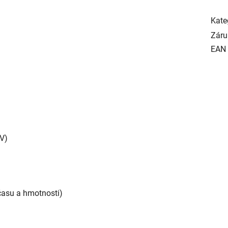
Kate
Záru
EAN
TV)
času a hmotnosti)