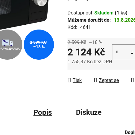
hvězdiček.
Dostupnost
Skladem
(1 ks)
Můžeme doručit do:
13.8.202
Kód:
4641
2 599 Kč
–18 %
2 599 KČ
–18 %
2 124 Kč
PRAVA ZDARMA
1 755,37 Kč bez DPH
Měrná cena:
Tisk
Zeptat se
Popis
Diskuze
Dopl