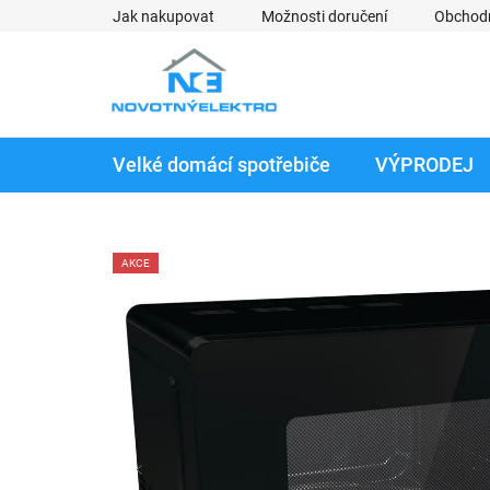
Přejít
Jak nakupovat
Možnosti doručení
Obchod
na
obsah
Velké domácí spotřebiče
VÝPRODEJ
AKCE