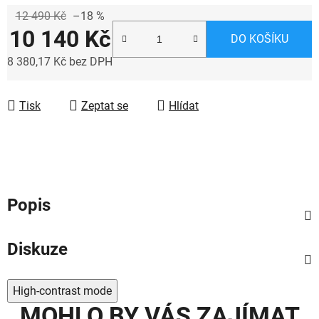
12 490 Kč
–18 %
10 140 Kč
DO KOŠÍKU
8 380,17 Kč bez DPH
Měrná cena:
Tisk
Zeptat se
Hlídat
Popis
Diskuze
High-contrast mode
MOHLO BY VÁS ZAJÍMAT