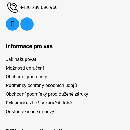
dokonalý zážitek z vaření v kuchyni.
í
+420 739 696 950
Vychytávky, které náleží do její výbavy, jsou
Li
například LED osvětlení, zpětná klapka,
m
elektronické ovládání a chytrá. Smart digestoř
je kompatibilní s chytrými mobilními
zařízeními, a tak ji můžete na dálku třeba
zapnout či nastavit odsávání. K modernímu
Informace pro vás
ztvárnění přispívá černá barva.
Jak nakupovat
Možnosti doručení
Obchodní podmínky
Podmínky ochrany osobních údajů
Obchodní podmínky prodloužené záruky
Reklamace zboží v záruční době
Odstoupení od smlouvy