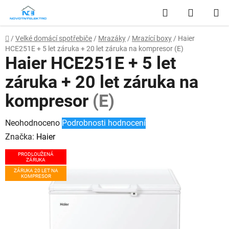
Přejít
Hledat
NÁKUP
na
obsah
KOŠÍK
Domů
/
Velké domácí spotřebiče
/
Mrazáky
/
Mrazící boxy
/
Haier
HCE251E + 5 let záruka + 20 let záruka na kompresor
(E)
Haier HCE251E + 5 let
záruka + 20 let záruka na
kompresor
(E)
Průměrné
Neohodnoceno
Podrobnosti hodnocení
hodnocení
Značka:
Haier
produktu
PRODLOUŽENÁ
ZÁRUKA
je
ZÁRUKA 20 LET NA
0,0
KOMPRESOR
z
5
hvězdiček.