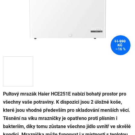
11 990
KČ
–16 %
Pultový mrazák Haier HCE251E nabízí bohatý prostor pro
všechny vaše potraviny. K dispozici jsou 2 úložné koše,
které jsou vhodné především pro skladování menších věcí.
Těsnění na víku mrazničky je opatřeno proti plísním i
bakteriím, díky tomu zůstane všechno jídlo uvnitř ve skvělé
kondici. Mraznička může fungovat i v místnosti s teplotou