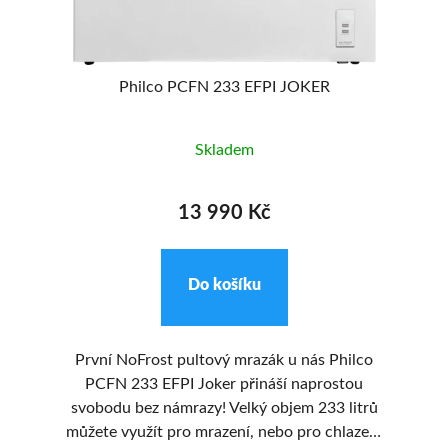
90
%
Philco PCFN 233 EFPI JOKER
Skladem
13 990 Kč
Do košíku
a
První NoFrost pultový mrazák u nás Philco
.
PCFN 233 EFPI Joker přináší naprostou
pu
svobodu bez námrazy! Velký objem 233 litrů
vá
h
můžete využít pro mrazení, nebo pro chlazení