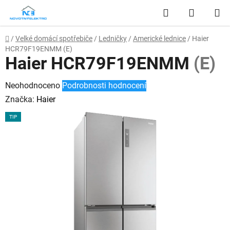
Přejít
Hledat
NÁKUP
na
obsah
KOŠÍK
Domů
/
Velké domácí spotřebiče
/
Ledničky
/
Americké lednice
/
Haier
HCR79F19ENMM
(E)
Haier HCR79F19ENMM
(E)
Průměrné
Neohodnoceno
Podrobnosti hodnocení
hodnocení
Značka:
Haier
produktu
TIP
je
0,0
z
5
hvězdiček.