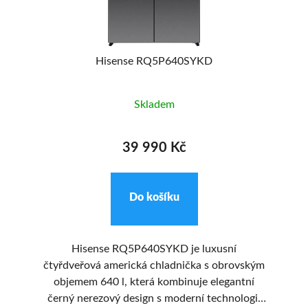
AVA
MA
o
Hisense RQ5P640SYKD
H
Skladem
39 990 Kč
Do košíku
Hisense RQ5P640SYKD je luxusní
čtyřdveřová americká chladnička s obrovským
objemem 640 l, která kombinuje elegantní
černý nerezový design s moderní technologií