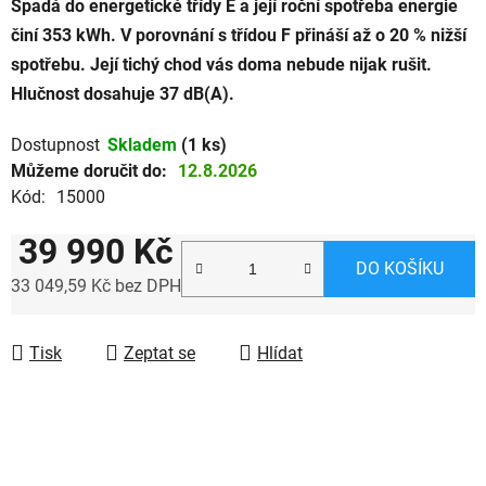
Spadá do energetické třídy E a její roční spotřeba energie
činí 353 kWh. V porovnání s třídou F přináší až o 20 % nižší
spotřebu. Její tichý chod vás doma nebude nijak rušit.
Hlučnost dosahuje 37 dB(A).
Dostupnost
Skladem
(1 ks)
Můžeme doručit do:
12.8.2026
Kód:
15000
39 990 Kč
DO KOŠÍKU
33 049,59 Kč bez DPH
Měrná cena:
Tisk
Zeptat se
Hlídat