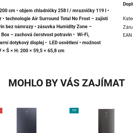
Dopl
0 cm • objem chladničky 258 l / mrazničky 119 l •
 • technologie Air Surround Total No Frost – zajistí
Kate
avin bez námrazy • zásuvka Humidity Zone –
Záru
Box – zachová čerstvost potravin • Wi-Fi,
EAN
erní dotykový displej • LED osvětlení • možnost
V × Š × H: 200 × 59,5 × 65,8 cm
MOHLO BY VÁS ZAJÍMAT
TIP