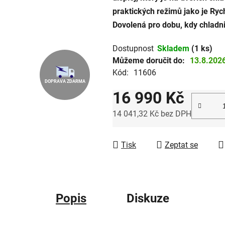
praktických režimů jako je Ryc
hvězdiček.
Dovolená pro dobu, kdy chladn
Dostupnost
Skladem
(1 ks)
Můžeme doručit do:
13.8.202
Kód:
11606
DOPRAVA ZDARMA
16 990 Kč
14 041,32 Kč bez DPH
Měrná cena:
Tisk
Zeptat se
Popis
Diskuze