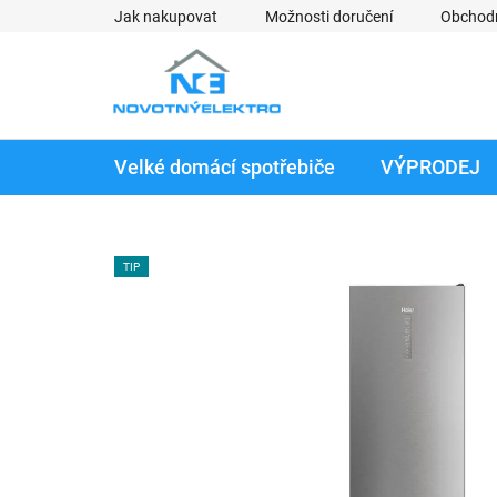
Přejít
Jak nakupovat
Možnosti doručení
Obchod
na
obsah
Velké domácí spotřebiče
VÝPRODEJ
TIP