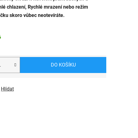
hlé chlazení, Rychlé mrazení nebo režim
ičku skoro vůbec neotevíráte.
6
DO KOŠÍKU
Hlídat