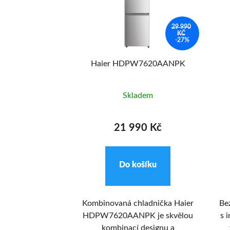
33 490
29 990
KČ
KČ
-10%
-27%
M95TC1XS
Haier HDPW7620AANPK
adem
Skladem
90 Kč
21 990 Kč
ošíku
Do košíku
sporák Haier
Kombinovaná chladnička Haier
Be
je cestou k
HDPW7620AANPK je skvělou
s 
rofesionální
kombinací designu a