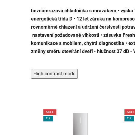
beznámrazová chladnička s mrazákem • výška 20
energetická třída D • 12 let záruka na kompresor
rovnoměrné chlazení a udržení čerstvosti potr
nastavení požadované vlhkosti • zásuvka Fresh 
komunikace s mobilem, chytrá diagnostika • ext
změny směru otevírání dveří • hlučnost 37 dB • 
High-contrast mode
AKCE
AKCE
TIP
TIP