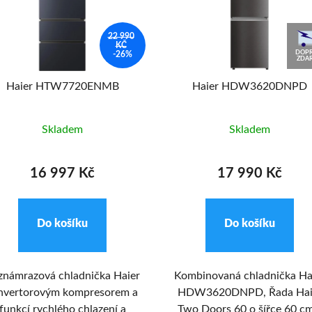
22 990
KČ
DOPR
-26%
ZDA
Haier HTW7720ENMB
Haier HDW3620DNPD
Skladem
Skladem
16 997 Kč
17 990 Kč
Do košíku
Do košíku
známrazová chladnička Haier
Kombinovaná chladnička Ha
invertorovým kompresorem a
HDW3620DNPD, Řada Hai
funkcí rychlého chlazení a
Two Doors 60 o šířce 60 cm