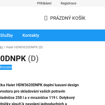
Přihlášení
Registrace
odmínky prodloužené záruky
Reklamace zboží v záruční době
PRÁZDNÝ KOŠÍK
NÁKUPNÍ
KOŠÍK
Služby
Kontakty
ky
/
Haier HDW3620DNPK
(D)
20DNPK
(D)
dnocení
ička Haier HDW3620DNPK doplní luxusní design
prostoru pro skladování vašich potravin
adničce 258 l a v mrazničce 119 l. Dotykový
ladničky slouží k navolení jednoduchých a