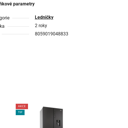
ňkové parametry
Ledničky
gorie
2 roky
ka
8059019048833
AKCE
TIP
TIP