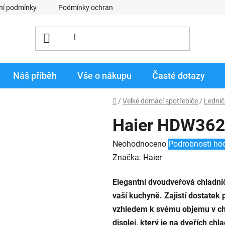
ní podmínky
Podmínky ochrany osobních údajů
Obchodní p
Náš příběh
Vše o nákupu
Časté dotazy
Domů
/
Velké domácí spotřebiče
/
Lednič
Haier HDW36
Průměrné
Neohodnoceno
Podrobnosti ho
hodnocení
Značka:
Haier
produktu
Elegantní dvoudveřová chladn
je
vaší kuchyně. Zajistí dostatek 
0,0
vzhledem k svému objemu v chl
z
displej, který je na dveřích ch
5