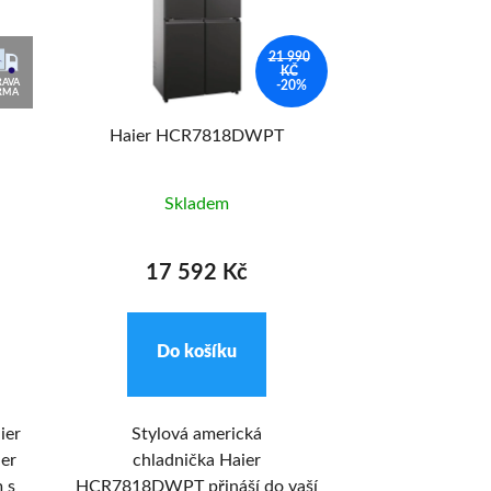
21 990
KČ
AVA
-20%
RMA
Haier HCR7818DWPT
Haier 
Skladem
Skl
17 592 Kč
27 9
Do košíku
Do k
ier
Stylová americká
Nová kombino
er
chladnička Haier
lednice Haier
 s
HCR7818DWPT přináší do vaší
ID Series 6 s