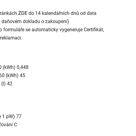
stránkách
ZDE
do 14 kalendářních dnů od data
a daňovém dokladu o zakoupení)
o formuláře se automaticky vygeneruje Certifikát,
 reklamaci.
0 (kWh) 0,448
-60 (kWh) 45
(l) 42
e 1 pW) 77
ďování C