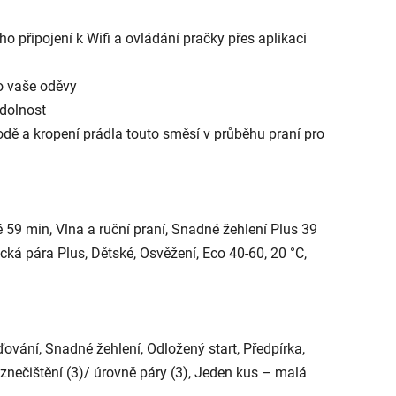
o připojení k Wifi a ovládání pračky přes aplikaci
o vaše oděvy
odolnost
odě a kropení prádla touto směsí v průběhu praní pro
59 min, Vlna a ruční praní, Snadné žehlení Plus 39
ká pára Plus, Dětské, Osvěžení, Eco 40-60, 20 °C,
ování, Snadné žehlení, Odložený start, Předpírka,
znečištění (3)/ úrovně páry (3), Jeden kus – malá