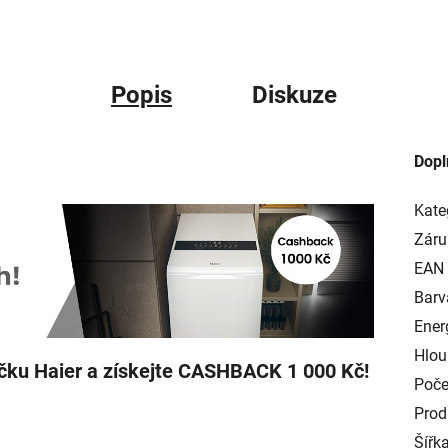
Popis
Diskuze
Dopl
Kate
Záru
EAN
Barv
Ener
Hlou
čku Haier a získejte CASHBACK 1 000 Kč!
Poče
Prod
Šířk