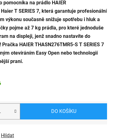
ho pomocníka na prádlo HAIER
ier T SERIES 7, která garantuje profesionální
vém výkonu současně snižuje spotřebu i hluk a
ačky pojme až 7 kg prádla, pro které jednoduše
ram na displeji, jenž snadno nastavíte do
ka! Pračka HAIER THASN276TMR5-S T SERIES 7
rným otevíráním Easy Open nebo technologií
nější praní.
6
DO KOŠÍKU
Hlídat