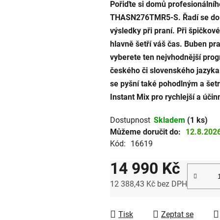
Pořiďte si domů profesionální
je
THASN276TMR5-S. Řadí se do Ha
3,6
výsledky při praní. Při špičko
z
hlavně šetří váš čas. Buben pr
5
vyberete ten nejvhodnější prog
hvězdiček.
českého či slovenského jazy
se pyšní také pohodlným a šet
Instant Mix pro rychlejší a účin
Dostupnost
Skladem
(1 ks)
Můžeme doručit do:
12.8.202
Kód:
16619
14 990 Kč
12 388,43 Kč bez DPH
Měrná cena:
Tisk
Zeptat se