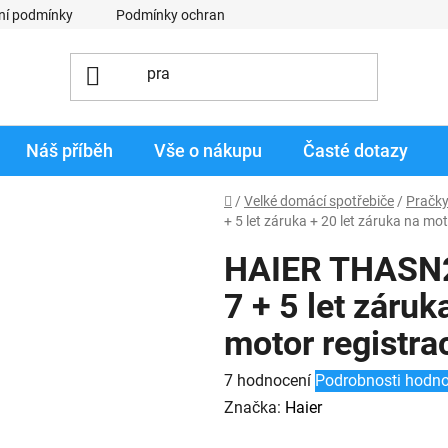
ní podmínky
Podmínky ochrany osobních údajů
Obchodní p
Náš příběh
Vše o nákupu
Časté dotazy
Domů
/
Velké domácí spotřebiče
/
Pračk
+ 5 let záruka + 20 let záruka na mot
HAIER THASN
7 + 5 let záruk
motor registra
Průměrné
7 hodnocení
Podrobnosti hodno
hodnocení
Značka:
Haier
produktu