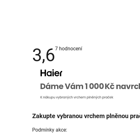
3,6
Průměrné
7 hodnocení
hodnocení
produktu
je
3,6
z
5
hvězdiček.
Zakupte vybranou vrchem plněnou pra
Podmínky akce: