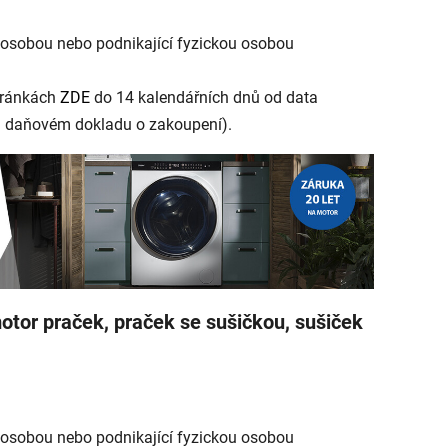
 osobou nebo podnikající fyzickou osobou
stránkách
ZDE
do 14 kalendářních dnů od data
a daňovém dokladu o zakoupení).
motor praček, praček se sušičkou, sušiček
 osobou nebo podnikající fyzickou osobou