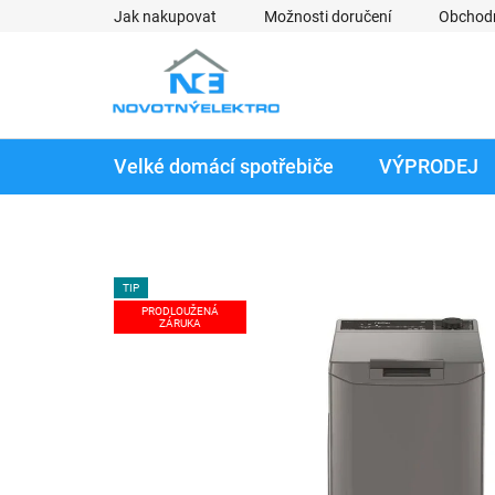
Přejít
Jak nakupovat
Možnosti doručení
Obchod
na
obsah
Velké domácí spotřebiče
VÝPRODEJ
TIP
PRODLOUŽENÁ
ZÁRUKA