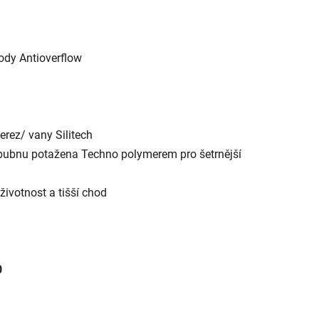
ody Antioverflow
erez/ vany Silitech
 bubnu potažena Techno polymerem pro šetrnější
životnost a tišší chod
0