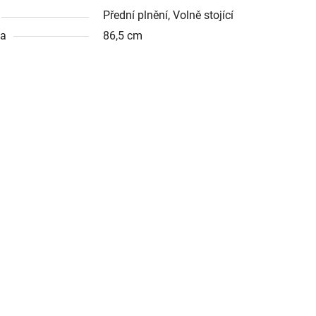
Přední plnění, Volně stojící
ka
86,5 cm