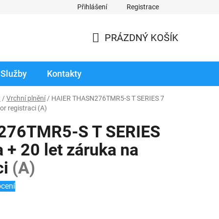
Přihlášení
Registrace
odmínky prodloužené záruky
Reklamace zboží v záruční době
PRÁZDNÝ KOŠÍK
NÁKUPNÍ
KOŠÍK
Služby
Kontakty
y
/
Vrchní plnění
/
HAIER THASN276TMR5-S T SERIES 7
or registraci
(A)
276TMR5-S T SERIES
a + 20 let záruka na
ci
(A)
cení