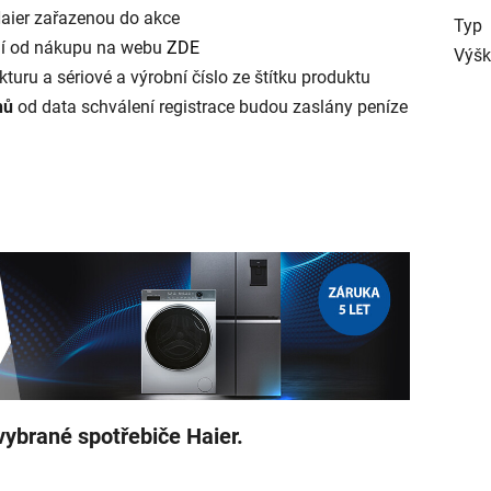
aier zařazenou do akce
Typ
dní od nákupu na webu
ZDE
Výš
turu a sériové a výrobní číslo ze štítku produktu
nů
od data schválení registrace budou zaslány peníze
 vybrané spotřebiče Haier.