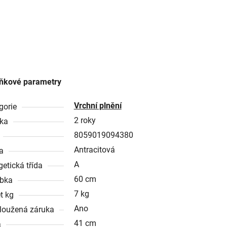
ňkové parametry
Vrchní plnění
gorie
2 roky
ka
8059019094380
Antracitová
a
A
getická třída
60 cm
bka
7 kg
t kg
Ano
loužená záruka
41 cm
a