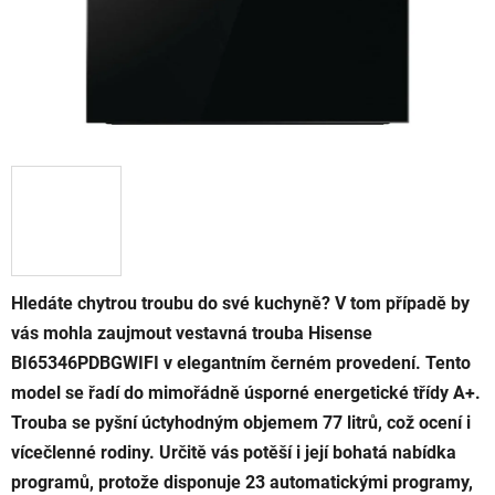
Hledáte chytrou troubu do své kuchyně? V tom případě by
vás mohla zaujmout vestavná trouba Hisense
BI65346PDBGWIFI v elegantním černém provedení. Tento
model se řadí do mimořádně úsporné energetické třídy A+.
Trouba se pyšní úctyhodným objemem 77 litrů, což ocení i
vícečlenné rodiny. Určitě vás potěší i její bohatá nabídka
programů, protože disponuje 23 automatickými programy,