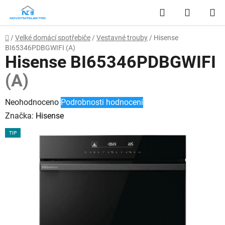
Přejít
Hledat
NÁKUP
na
obsah
KOŠÍK
Domů
/
Velké domácí spotřebiče
/
Vestavné trouby
/
Hisense
BI65346PDBGWIFI
(A)
Hisense BI65346PDBGWIFI
(A)
Průměrné
Neohodnoceno
Podrobnosti hodnocení
hodnocení
Značka:
Hisense
produktu
TIP
je
0,0
z
5
hvězdiček.