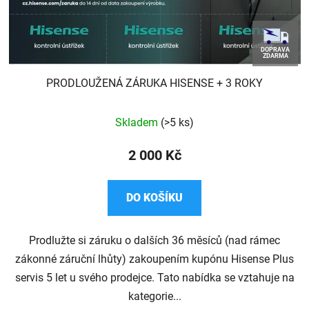
DOPRAVA
ZDARMA
PRODLOUŽENÁ ZÁRUKA HISENSE + 3 ROKY
Průměrné
Skladem
(>5 ks)
hodnocení
produktu
2 000 Kč
je
5,0
DO KOŠÍKU
z
5
Prodlužte si záruku o dalších 36 měsíců (nad rámec
hvězdiček.
zákonné záruční lhůty) zakoupením kupónu Hisense Plus
servis 5 let u svého prodejce. Tato nabídka se vztahuje na
kategorie...