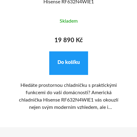
Hisense RF632N4WIE1
Skladem
19 890 Kč
Do košíku
Hledáte prostornou chladničku s praktickými
Ko
funkcemi do vaší domácnosti? Americká
chladnička Hisense RF632N4WIE1 vás okouzlí
ce
vým
nejen svým moderním vzhledem, ale i
j
mu
mnoha inovativními funkcemi. Tato volně
stojící lednička s výškou 200 cm nabízí
v
Z
celkový objem 485 litrů, takže nabízí
dostatečně velký úložný prostor i
Mu