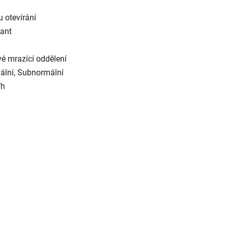
 otevírání
pant
vé mrazící oddělení
rmální, Subnormální
kWh