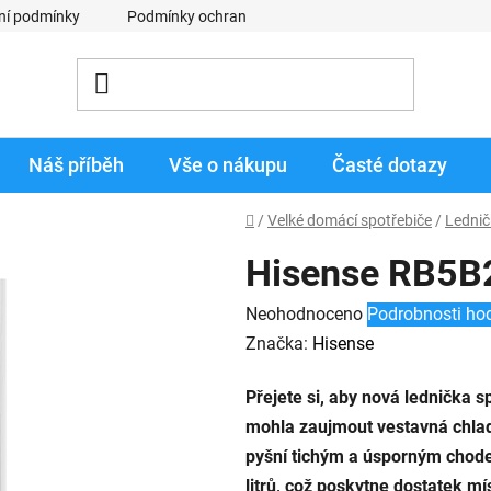
ní podmínky
Podmínky ochrany osobních údajů
Obchodní p
Náš příběh
Vše o nákupu
Časté dotazy
Domů
/
Velké domácí spotřebiče
/
Lednič
Hisense RB5
Průměrné
Neohodnoceno
Podrobnosti ho
hodnocení
Značka:
Hisense
produktu
Přejete si, aby nová lednička s
je
mohla zaujmout vestavná chl
0,0
pyšní tichým a úsporným chod
z
litrů, což poskytne dostatek mís
5