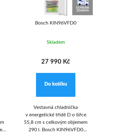
DOPRAVA
ZDARMA
Bosch KIN96VFD0
Concept
Skladem
Skl
27 990 Kč
31 9
Do košíku
Do k
Vestavná chladnička
Vestavná le
v energetické třídě D o šířce
LKV9370 se 
ém
55,8 cm s celkovým objemem
moderním de
mem
290 l. Bosch KIN96VFD0
skvěle zapa
E
disponuje beznámrazovou
kuchyňské link