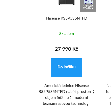
29 990
KČ
DOPRAVA
-9%
ZDARMA
5620ANPD+ 5
Hisense RS5P535NTFD
0 let záruka na
o registraci
adem
Skladem
90 Kč
27 990 Kč
ošíku
Do košíku
e elegantní a
Americká lednice Hisense
Ne
ednici do vaší
RS5P535NTFD nabízí prostorný
fu
ohla by vám
objem 562 litrů, moderní
l
kombinovaná
beznámrazovou technologii
chladnička s
Total NoFrost a rovnoměrné
š