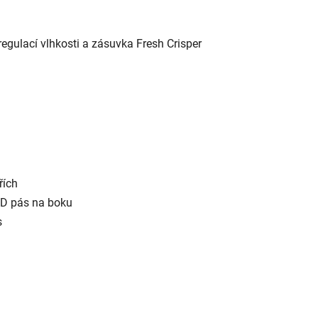
regulací vlhkosti a zásuvka Fresh Crisper
řích
LED pás na boku
s