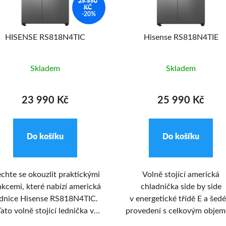
29 990
KČ
-20%
HISENSE RS818N4TIC
Hisense RS818N4TIE
Skladem
Skladem
23 990 Kč
25 990 Kč
Do košíku
Do košíku
chte se okouzlit praktickými
Volně stojící americká
nkcemi, které nabízí americká
chladnička side by side
ednice Hisense RS818N4TIC.
v energetické třídě E a šed
Tato volně stojící lednička v
provedení s celkovým obje
edém provedení má celkový
632 l. Hisense RS818N4TI