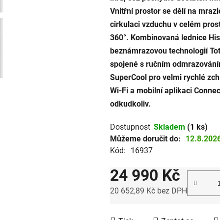
Vnitřní prostor se dělí na mrazi
hvězdiček.
cirkulaci vzduchu v celém pros
360°. Kombinovaná lednice His
beznámrazovou technologií Tot
spojené s ručním odmrazováním
SuperCool pro velmi rychlé zch
Wi-Fi a mobilní aplikaci Connec
odkudkoliv.
Dostupnost
Skladem
(1 ks)
Můžeme doručit do:
12.8.202
Kód:
16937
24 990 Kč
20 652,89 Kč bez DPH
Měrná cena: