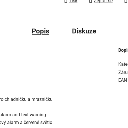
Tisk
Zeptat se
Popis
Diskuze
Dopl
Kate
Záru
EAN
 pro chladničku a mrazničku
d alarm and text warning
ový alarm a červené světlo