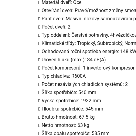
Materiál dveří: Ocel
Otevírání dveří: Pravé/možnost změny směru
Pant dveří: Masivní nožový samouzavírací 
Počet dveří: 2
Typ oddelení: Čerstvé potraviny, 4hvězdičko
Klimatické třídy: Tropický, Subtropický, No
Odhadovaná roční spotřeba energie: 148 
Úroveň hluku (max.): 34 dB(A)
Počet kompresorů: 1 invertorový kompresor
Typ chladiva: R600A
Počet nezávislých chladicích systémů: 2
Šířka spotřebiče: 540 mm
Výška spotřebiče: 1932 mm
Hloubka spotřebiče: 545 mm
Brutto hmotnost: 67.5 kg
Netto hmotnost: 63 kg
Šířka obalu spotřebiče: 585 mm