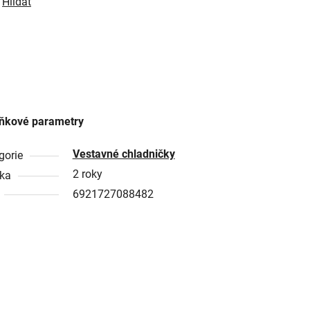
Hlídat
ňkové parametry
Vestavné chladničky
gorie
2 roky
ka
6921727088482