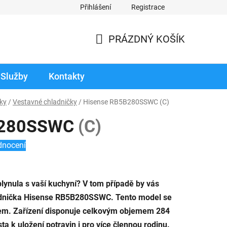
Přihlášení
Registrace
odmínky prodloužené záruky
Reklamace zboží v záruční době
PRÁZDNÝ KOŠÍK
NÁKUPNÍ
KOŠÍK
Služby
Kontakty
ky
/
Vestavné chladničky
/
Hisense RB5B280SSWC
(C)
B280SSWC
(C)
dnocení
plynula s vaší kuchyní? V tom případě by vás
adnička Hisense RB5B280SSWC. Tento model se
em. Zařízení disponuje celkovým objemem 284
ta k uložení potravin i pro více člennou rodinu.