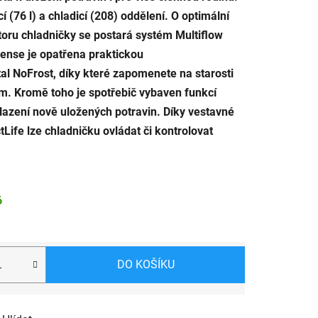
cí (76 l) a chladicí (208) oddělení. O optimální
toru chladničky se postará systém Multiflow
ense je opatřena praktickou
al NoFrost, díky které zapomenete na starosti
. Kromě toho je spotřebič vybaven funkcí
lazení nově uložených potravin. Díky vestavné
tLife lze chladničku ovládat či kontrolovat
6
DO KOŠÍKU