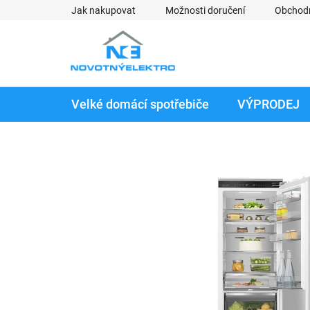
Přejít
Jak nakupovat
Možnosti doručení
Obchod
na
obsah
Velké domácí spotřebiče
VÝPRODEJ