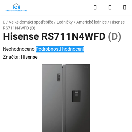
Přejít
Hledat
NÁKUP
na
obsah
KOŠÍK
Domů
/
Velké domácí spotřebiče
/
Ledničky
/
Americké lednice
/
Hisense
RS711N4WFD
(D)
Hisense RS711N4WFD
(D)
Průměrné
Neohodnoceno
Podrobnosti hodnocení
hodnocení
Značka:
Hisense
produktu
je
0,0
z
5
hvězdiček.