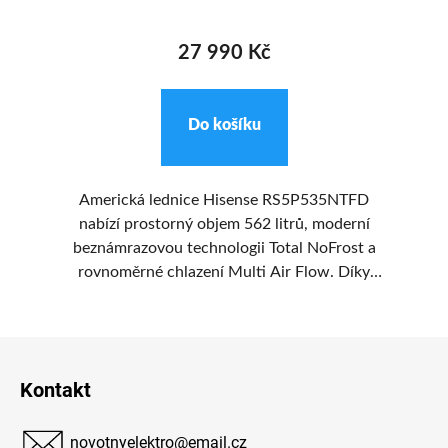
27 990 Kč
Do košíku
Americká lednice Hisense RS5P535NTFD
cí
nabízí prostorný objem 562 litrů, moderní
Do
beznámrazovou technologii Total NoFrost a
1 l
rovnoměrné chlazení Multi Air Flow. Díky
st
y,
dávkovači vody a ledu, dotykovému ovládání a
t.
úsporné energetické třídě E je ideální volbou
18
Z
pro komfortní a moderní domácnost.
u
č
á
Kontakt
p
a
novotnyelektro
@
email.cz