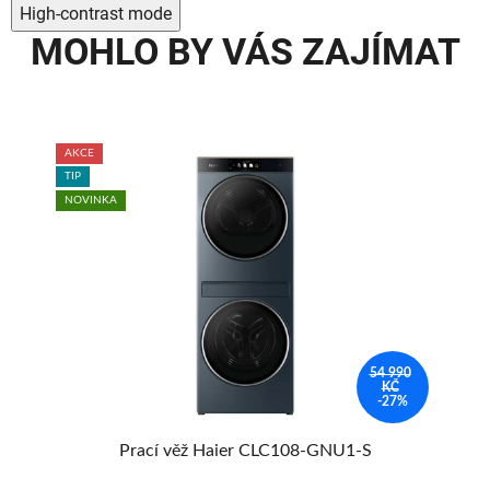
High-contrast mode
MOHLO BY VÁS ZAJÍMAT
AKCE
TIP
TIP
NOV
NOVINKA
54 990
KČ
AVA
-27%
MA
Prací věž Haier CLC108-GNU1-S
S