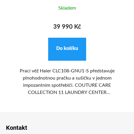
Skladem
39 990 Kč
Do košíku
 X
Prací věž Haier CLC108-GNU1-S představuje
s
plnohodnotnou pračku a sušičku v jednom
 a
impozantním spotřebiči. COUTURE CARE
ní.
COLLECTION 11 LAUNDRY CENTER
ého
poskytuje nejvyšší úroveň péče o textilie.
Spojuje výjimečný design s pokročilou
t
Z
h
technologií a vytváří dokonalou rovnováhu
se
mezi stylem a výkonem. V každém kroku
á
Kontakt
u
pečuje o prádlo tak, aby vypadalo jako nové i
p