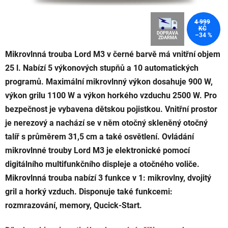
4 999
KČ
DOPRAVA
–34 %
ZDARMA
Mikrovlnná trouba Lord M3 v černé barvě má vnitřní objem
25 l. Nabízí 5 výkonových stupňů a 10 automatických
programů. Maximální mikrovlnný výkon dosahuje 900 W,
výkon grilu 1100 W a výkon horkého vzduchu 2500 W. Pro
bezpečnost je vybavena dětskou pojistkou. Vnitřní prostor
je nerezový a nachází se v něm otočný skleněný otočný
talíř s průměrem 31,5 cm a také osvětlení. Ovládání
mikrovlnné trouby Lord M3 je elektronické pomocí
digitálního multifunkčního displeje a otočného voliče.
Mikrovlnná trouba nabízí 3 funkce v 1: mikrovlny, dvojitý
gril a horký vzduch. Disponuje také funkcemi:
rozmrazování, memory, Qucick-Start.