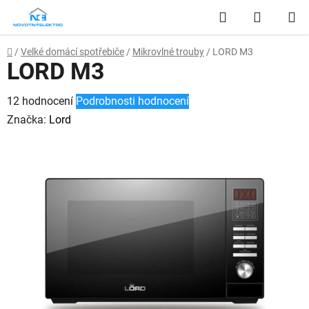
Přejít
Hledat
NÁKUP
na
obsah
KOŠÍK
Domů
/
Velké domácí spotřebiče
/
Mikrovlné trouby
/
LORD M3
LORD M3
Průměrné
12 hodnocení
Podrobnosti hodnocení
hodnocení
Značka:
Lord
produktu
je
2,8
z
5
hvězdiček.