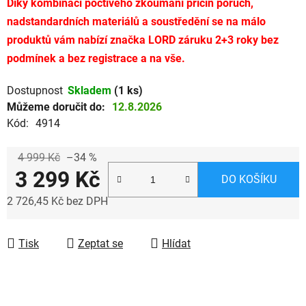
Díky kombinaci poctivého zkoumání příčin poruch,
nadstandardních materiálů a soustředění se na málo
produktů vám nabízí značka LORD záruku 2+3 roky bez
podmínek a bez registrace a na vše.
Dostupnost
Skladem
(1 ks)
Můžeme doručit do:
12.8.2026
Kód:
4914
4 999 Kč
–34 %
3 299 Kč
DO KOŠÍKU
2 726,45 Kč bez DPH
Měrná cena:
Tisk
Zeptat se
Hlídat