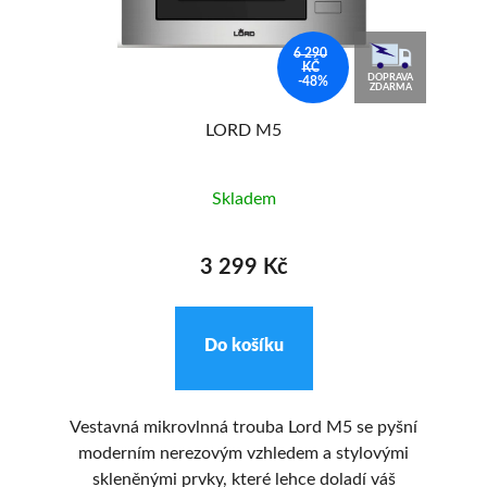
6 290
KČ
DOPRAVA
-48%
ZDARMA
LORD M5
Skladem
3 299 Kč
Do košíku
ové
Vestavná mikrovlnná trouba Lord M5 se pyšní
 do
moderním nerezovým vzhledem a stylovými
EM
 z
skleněnými prvky, které lehce doladí váš