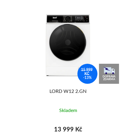
15 999
KČ
DOPRAVA
-13%
ZDARMA
LORD W12 2.GN
Skladem
13 999 Kč