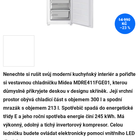
14 990
KČ
–23 %
Nenechte si rušit svůj moderní kuchyňský interiér a pořiďte
si vestavnou chladničku Midea MDRE411FGE01, kterou
důmyslně přikryjete deskou v designu skříněk. Její vrchní
prostor obývá chladicí část s objemem 300 l a spodní
mrazák s objemem 213 l. Spotřebič spadá do energetické
třídy E a jeho roční spotřeba energie činí 245 kWh. Má
výkonný, odolný a tichý invertorový kompresor. Celou
ledničku budete ovládat elektronicky pomocí vnitřního LED