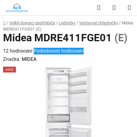
Přejít
Hledat
NÁKUP
na
obsah
KOŠÍK
Domů
/
Velké domácí spotřebiče
/
Ledničky
/
Vestavné chladničky
/
Midea
MDRE411FGE01
(E)
Midea MDRE411FGE01
(E)
Průměrné
12 hodnocení
Podrobnosti hodnocení
hodnocení
Značka:
MIDEA
produktu
AKCE
je
2,6
z
5
hvězdiček.