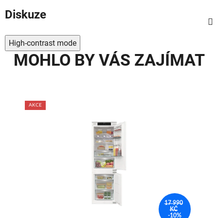
Diskuze
High-contrast mode
MOHLO BY VÁS ZAJÍMAT
AKCE
AKC
90
17 990
KČ
%
-10%