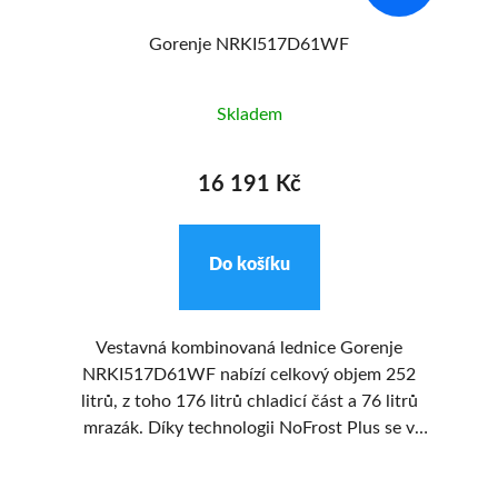
Gorenje NRKI517D61WF
Skladem
16 191 Kč
Do košíku
zí
Vestavná kombinovaná lednice Gorenje
L
NRKI517D61WF nabízí celkový objem 252
í
litrů, z toho 176 litrů chladicí část a 76 litrů
e
mrazák. Díky technologii NoFrost Plus se v
mco
mrazničce netvoří námraza, což šetří čas i
energii. Lednice je vybavena systémem