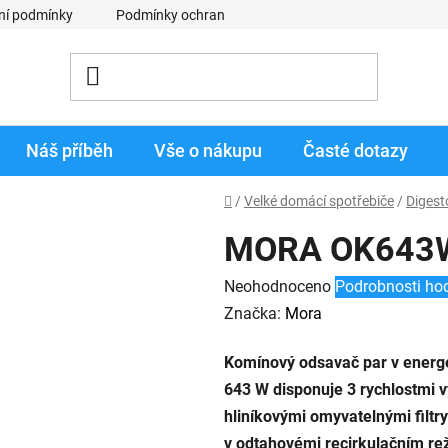
ní podmínky
Podmínky ochrany osobních údajů
Obchodní p
Náš příběh
Vše o nákupu
Časté dotazy
Domů
/
Velké domácí spotřebiče
/
Digest
MORA OK64
Průměrné
Neohodnoceno
Podrobnosti ho
hodnocení
Značka:
Mora
produktu
Komínový odsavač par v energe
je
643 W disponuje 3 rychlostmi 
0,0
hliníkovými omyvatelnými filt
z
v odtahovémi recirkulačním re
5