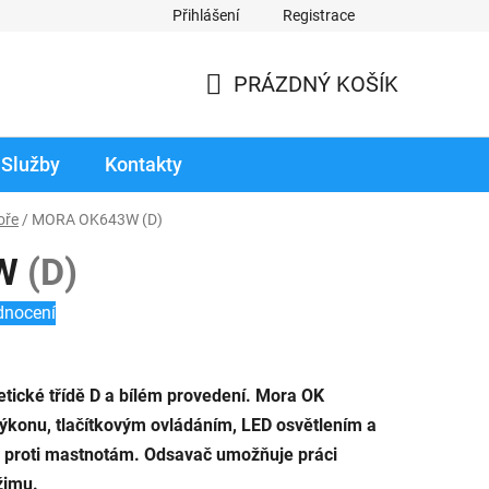
Přihlášení
Registrace
odmínky prodloužené záruky
Reklamace zboží v záruční době
PRÁZDNÝ KOŠÍK
NÁKUPNÍ
KOŠÍK
Služby
Kontakty
oře
/
MORA OK643W
(D)
3W
(D)
dnocení
tické třídě D a bílém provedení. Mora OK
výkonu, tlačítkovým ovládáním, LED osvětlením a
ry proti mastnotám. Odsavač umožňuje práci
žimu.