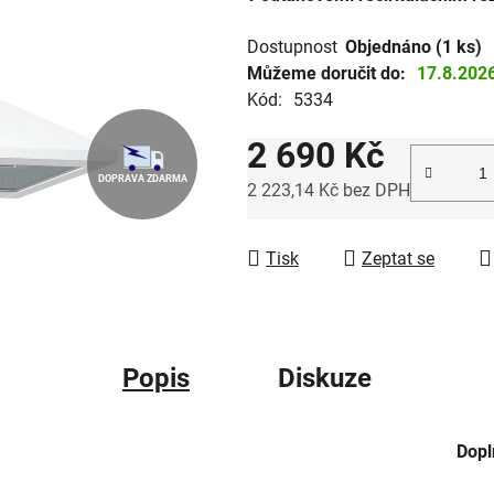
hvězdiček.
Dostupnost
Objednáno
(1 ks)
Můžeme doručit do:
17.8.202
Kód:
5334
2 690 Kč
DOPRAVA ZDARMA
2 223,14 Kč bez DPH
Měrná cena:
Tisk
Zeptat se
Popis
Diskuze
Dopl