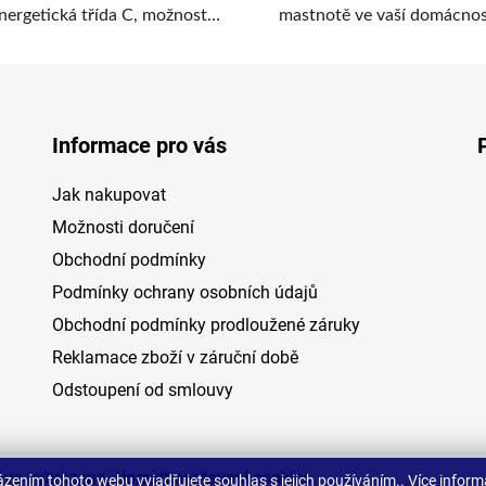
nergetická třída C, možnost
mastnotě ve vaší domácnos
recirkulace, zpětná klapka.
dokáže účinně bojovat odsa
par MORA OP 540 X. Ten 
instaluje pod skříňku nad va
plochou, můžete jej ale
Informace pro vás
nainstalovat i v případě, ž
skříňku nemáte.
Jak nakupovat
Možnosti doručení
Obchodní podmínky
Podmínky ochrany osobních údajů
Obchodní podmínky prodloužené záruky
Reklamace zboží v záruční době
Odstoupení od smlouvy
áva vyhrazena.
Upravit nastavení cookies
zením tohoto webu vyjadřujete souhlas s jejich používáním.. Více inform