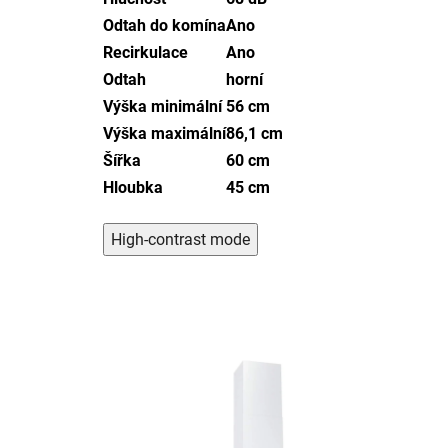
Odtah do komína
Ano
Recirkulace
Ano
Odtah
horní
Výška minimální
56 cm
Výška maximální
86,1 cm
Šířka
60 cm
Hloubka
45 cm
High-contrast mode