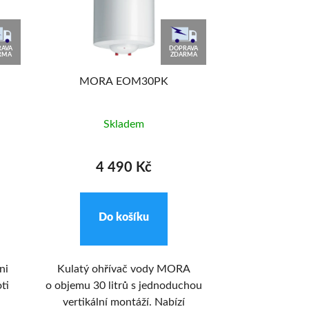
AVA
DOPRAVA
RMA
ZDARMA
MORA EOM30PK
MORA V
Skladem
Skl
4 490 Kč
4 9
Do košíku
Do k
ni
Kulatý ohřívač vody MORA
Multifunkční 
ti
o objemu 30 litrů s jednoduchou
522 CX vás
vertikální montáží. Nabízí
klenutým vnit