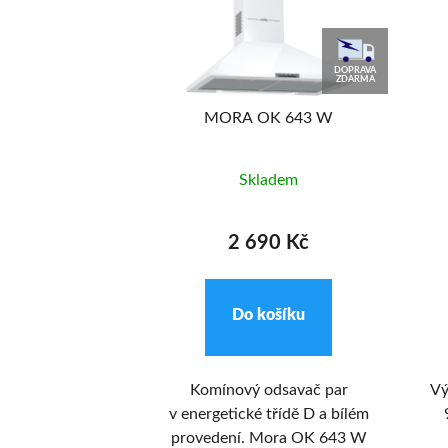
3 990
KČ
DOPRAVA
DOPRAVA
-15%
ZDARMA
ZDARMA
T 125 X
MORA OK 643 W
adem
Skladem
9 Kč
2 690 Kč
ošíku
Do košíku
ovlnná trouba
Komínový odsavač par
Vý
X v nerezovém
v energetické třídě D a bílém
á mechanický
provedení. Mora OK 643 W