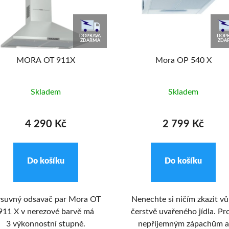
DOPRAVA
DOPR
ZDARMA
ZDA
MORA OT 911X
Mora OP 540 X
Skladem
Skladem
4 290 Kč
2 799 Kč
Do košíku
Do košíku
suvný odsavač par Mora OT
Nenechte si ničím zkazit vů
911 X v nerezové barvě má
čerstvě uvařeného jídla. Pro
3 výkonnostní stupně.
nepříjemným zápachům a