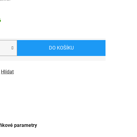
6
DO KOŠÍKU
Hlídat
ňkové parametry