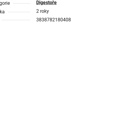
Digestoře
gorie
2 roky
ka
3838782180408