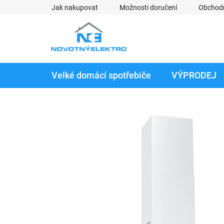
Přejít
Jak nakupovat
Možnosti doručení
Obchod
na
obsah
Velké domácí spotřebiče
VÝPRODEJ