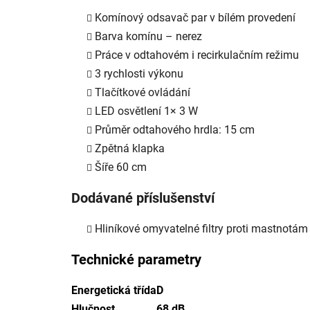
Komínový odsavač par v bílém provedení
Barva komínu – nerez
Práce v odtahovém i recirkulačním režimu
3 rychlosti výkonu
Tlačítkové ovládání
LED osvětlení 1× 3 W
Průměr odtahového hrdla: 15 cm
Zpětná klapka
Šíře 60 cm
Dodávané příslušenství
Hliníkové omyvatelné filtry proti mastnotám
Technické parametry
Energetická třída
D
Hlučnost
68 dB