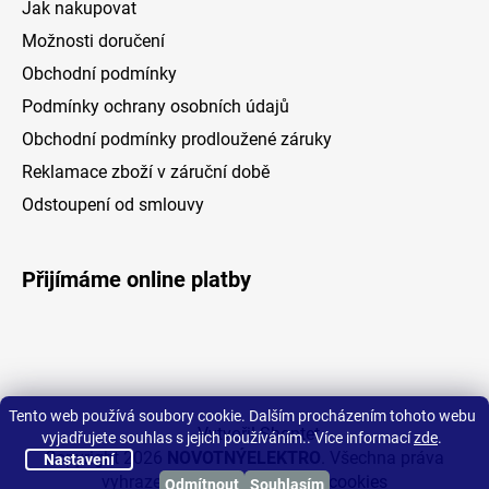
Jak nakupovat
Možnosti doručení
Obchodní podmínky
Podmínky ochrany osobních údajů
Obchodní podmínky prodloužené záruky
Reklamace zboží v záruční době
Odstoupení od smlouvy
Přijímáme online platby
Tento web používá soubory cookie. Dalším procházením tohoto webu
Vytvořil Shoptet
vyjadřujete souhlas s jejich používáním.. Více informací
zde
.
Copyright 2026
NOVOTNÝELEKTRO
. Všechna práva
Nastavení
vyhrazena.
Upravit nastavení cookies
Odmítnout
Souhlasím