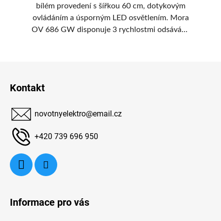
bílém provedení s šířkou 60 cm, dotykovým
i
ovládáním a úsporným LED osvětlením. Mora
p
OV 686 GW disponuje 3 rychlostmi odsávání,
kovovými filtry s polyuretanovou pěnou proti
mastnotám a umožňuje práci v odtahovém
st
Z
i recirkulačním režimu.
k
á
Kontakt
p
a
novotnyelektro
@
email.cz
t
í
+420 739 696 950
Informace pro vás