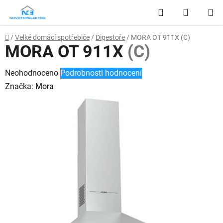
Přejít
Hledat
NÁKUP
na
obsah
KOŠÍK
Domů
/
Velké domácí spotřebiče
/
Digestoře
/
MORA OT 911X
(C)
MORA OT 911X
(C)
Průměrné
Neohodnoceno
Podrobnosti hodnocení
hodnocení
Značka:
Mora
produktu
je
0,0
z
5
hvězdiček.