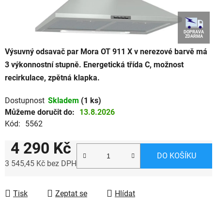
DOPRAVA
ZDARMA
Výsuvný odsavač par Mora OT 911 X v nerezové barvě má
3 výkonnostní stupně. Energetická třída C, možnost
recirkulace, zpětná klapka.
Dostupnost
Skladem
(1 ks)
Můžeme doručit do:
13.8.2026
Kód:
5562
4 290 Kč
DO KOŠÍKU
3 545,45 Kč bez DPH
Měrná cena:
Tisk
Zeptat se
Hlídat