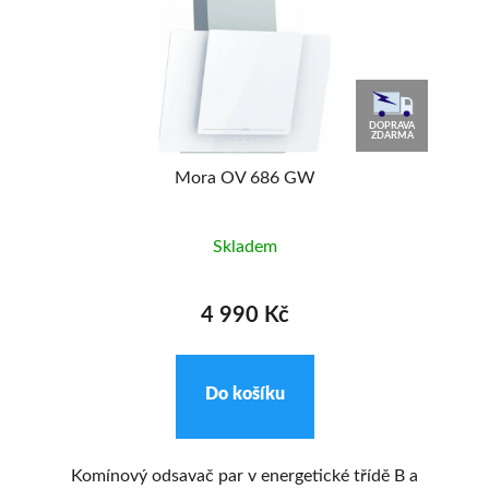
AVA
DOPRAVA
MA
ZDARMA
Mora OV 686 GW
Skladem
4 990 Kč
Do košíku
ném
Komínový odsavač par v energetické třídě B a