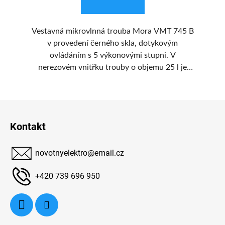
 E
Vestavná mikrovlnná trouba Mora VMT 745 B
Ve
ši.
v provedení černého skla, dotykovým
X 
ovládáním s 5 výkonovými stupni. V
ým
nerezovém vnitřku trouby o objemu 25 l je
p
umístěn otočný talíř o průměru 315 mm.
Z
á
Kontakt
p
a
novotnyelektro
@
email.cz
t
í
+420 739 696 950