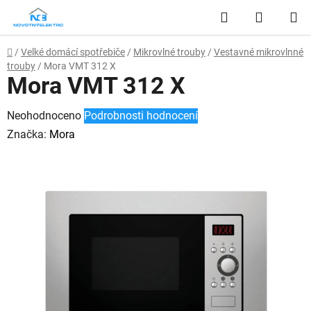
Přejít
Hledat
NÁKUP
na
obsah
KOŠÍK
Domů
/
Velké domácí spotřebiče
/
Mikrovlné trouby
/
Vestavné mikrovlnné
trouby
/
Mora VMT 312 X
Mora VMT 312 X
Průměrné
Neohodnoceno
Podrobnosti hodnocení
hodnocení
Značka:
Mora
produktu
je
0,0
z
5
hvězdiček.