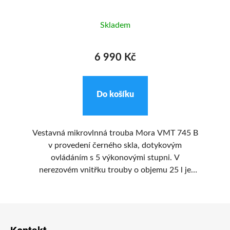
Skladem
6 990 Kč
Do košíku
ě D
Vestavná mikrovlnná trouba Mora VMT 745 B
Ve
ši.
v provedení černého skla, dotykovým
ovládáním s 5 výkonovými stupni. V
po
cí
nerezovém vnitřku trouby o objemu 25 l je
umístěn otočný talíř o průměru 315 mm.
z
r
Z
ko
á