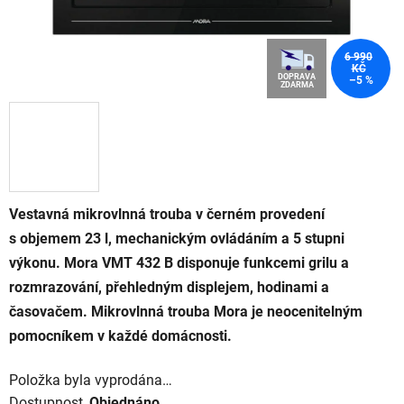
6 990
KČ
DOPRAVA
–5 %
ZDARMA
Vestavná mikrovlnná trouba v černém provedení
s objemem 23 l, mechanickým ovládáním a 5 stupni
výkonu. Mora VMT 432 B disponuje funkcemi grilu a
rozmrazování, přehledným displejem, hodinami a
časovačem. Mikrovlnná trouba Mora je neocenitelným
pomocníkem v každé domácnosti.
Položka byla vyprodána…
Dostupnost
Objednáno