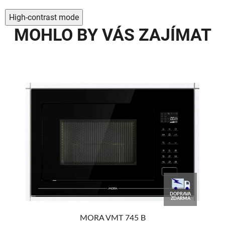
High-contrast mode
MOHLO BY VÁS ZAJÍMAT
0
DOPRAVA
%
ZDARMA
MORA VMT 745 B