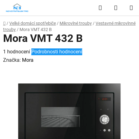
Přejít
Hledat
NÁKUP
na
obsah
KOŠÍK
Domů
/
Velké domácí spotřebiče
/
Mikrovlné trouby
/
Vestavné mikrovlnné
trouby
/
Mora VMT 432 B
Mora VMT 432 B
Průměrné
1 hodnocení
Podrobnosti hodnocení
hodnocení
Značka:
Mora
produktu
je
4,0
z
5
hvězdiček.