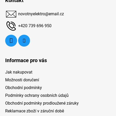
Kontakt
E
p
a
novotnyelektro
@
email.cz
t
o
í
+420 739 696 950
ot
e
p
Aq
Informace pro vás
Jak nakupovat
Možnosti doručení
Obchodní podmínky
Podmínky ochrany osobních údajů
Obchodní podmínky prodloužené záruky
Reklamace zboží v záruční době