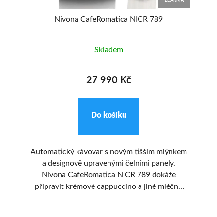
MA
ZDARMA
Nivona CafeRomatica NICR 789
Skladem
27 990 Kč
Do košíku
d
Automatický kávovar s novým tišším mlýnkem
 v
a designově upravenými čelními panely.
a
ím
Nivona CafeRomatica NICR 789 dokáže
připravit krémové cappuccino a jiné mléčné
ov
pouhým stisknutím tlačítka. Na barevném TFT
o
displeji se zobrazují jasné informace, které