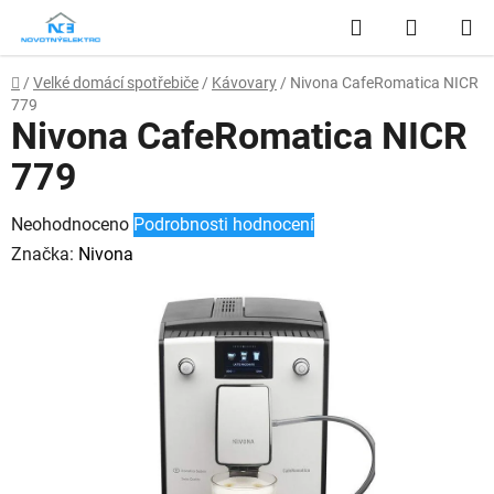
Přejít
Hledat
NÁKUP
na
obsah
KOŠÍK
Domů
/
Velké domácí spotřebiče
/
Kávovary
/
Nivona CafeRomatica NICR
779
Nivona CafeRomatica NICR
779
Průměrné
Neohodnoceno
Podrobnosti hodnocení
hodnocení
Značka:
Nivona
produktu
je
0,0
z
5
hvězdiček.