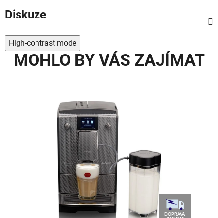
Diskuze
High-contrast mode
MOHLO BY VÁS ZAJÍMAT
AVA
DOPRAVA