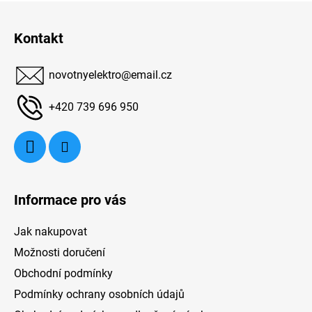
Z
cké
zjednodušují obsluhu. Díky integrovanému
ka
vám
Bluetooth můžete ke kávovaru připojit svůj
á
Kontakt
RR
chytrý telefon.
m
p
a
B
novotnyelektro
@
email.cz
t
o
í
+420 739 696 950
S
z
Informace pro vás
Jak nakupovat
Možnosti doručení
Obchodní podmínky
Podmínky ochrany osobních údajů