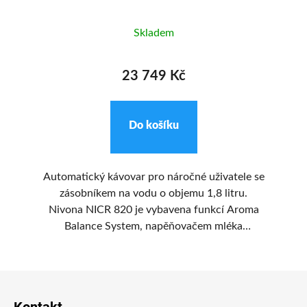
Skladem
23 749 Kč
Do košíku
,
Automatický kávovar pro náročné uživatele se
Au
zásobníkem na vodu o objemu 1,8 litru.
Nivona NICR 820 je vybavena funkcí Aroma
ový
Balance System, napěňovačem mléka
p
a
OneTouchSpumatore a bluetooth připojením
po
ení
pro dálkové ovládání aplikací. Tichý ocelový
Z
ní
mlýnek.
je
B
á