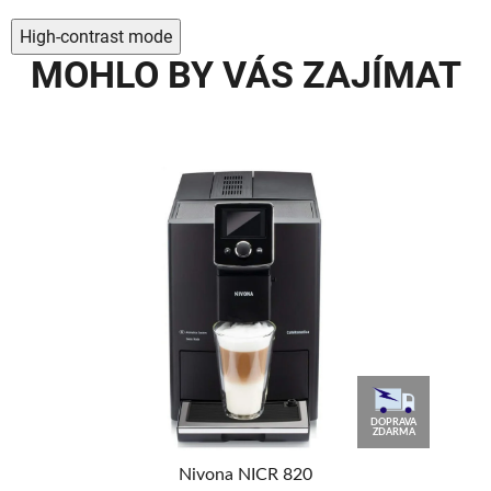
High-contrast mode
MOHLO BY VÁS ZAJÍMAT
90
DOPRAVA
%
ZDARMA
Nivona NICR 820