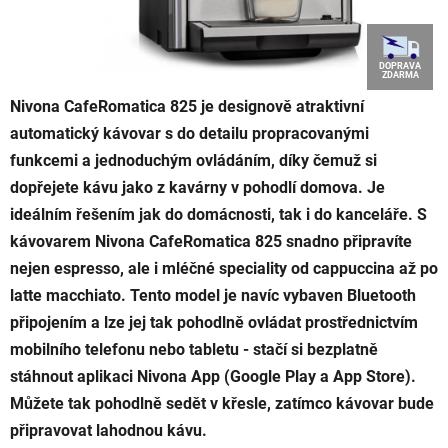
DOPRAVA
ZDARMA
Nivona CafeRomatica 825 je designově atraktivní
automatický kávovar s do detailu propracovanými
funkcemi a jednoduchým ovládáním, díky čemuž si
dopřejete kávu jako z kavárny v pohodlí domova. Je
ideálním řešením jak do domácnosti, tak i do kanceláře. S
kávovarem Nivona CafeRomatica 825 snadno připravíte
nejen espresso, ale i mléčné speciality od cappuccina až po
latte macchiato. Tento model je navíc vybaven Bluetooth
připojením a lze jej tak pohodlně ovládat prostřednictvím
mobilního telefonu nebo tabletu - stačí si bezplatně
stáhnout aplikaci Nivona App (Google Play a App Store).
Můžete tak pohodlně sedět v křesle, zatímco kávovar bude
připravovat lahodnou kávu.