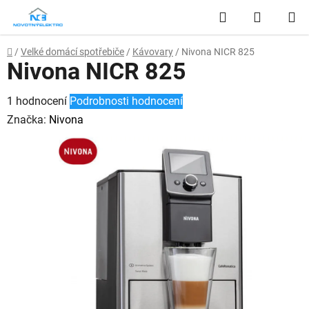
Přejít
Hledat
NÁKUP
na
obsah
KOŠÍK
Domů
/
Velké domácí spotřebiče
/
Kávovary
/
Nivona NICR 825
Nivona NICR 825
Průměrné
1 hodnocení
Podrobnosti hodnocení
hodnocení
Značka:
Nivona
produktu
je
5,0
z
5
hvězdiček.