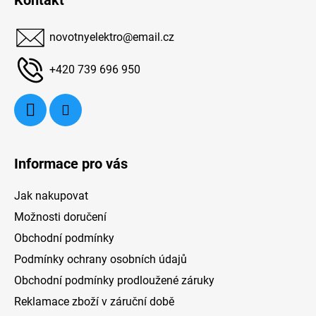
Kontakt
p
a
novotnyelektro
@
email.cz
t
í
+420 739 696 950
Informace pro vás
Jak nakupovat
Možnosti doručení
Obchodní podmínky
Podmínky ochrany osobních údajů
Obchodní podmínky prodloužené záruky
Reklamace zboží v záruční době