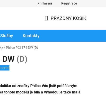
Přihlášení
Registrace
odmínky prodloužené záruky
Reklamace zboží v záruční době
PRÁZDNÝ KOŠÍK
NÁKUPNÍ
KOŠÍK
Služby
Kontakty
ky
/
Philco PCI 174 DW
(D)
74 DW
(D)
nocení
dnička od značky Philco Vás jistě potěší svým
a tohoto modelu je bílá a výhodou je také malá