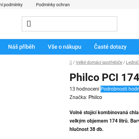
ní podmínky
Podmínky ochrany osobních údajů
Obchodní p
Náš příběh
Vše o nákupu
Časté dotazy
Domů
/
Velké domácí spotřebiče
/
Lednič
Philco PCI 1
Průměrné
13 hodnocení
Podrobnosti hod
hodnocení
Značka:
Philco
produktu
Volně stojící kombinovaná chla
je
velkým objemem 174 litrů. Barv
3,7
hlučnost 38 db.
z
5