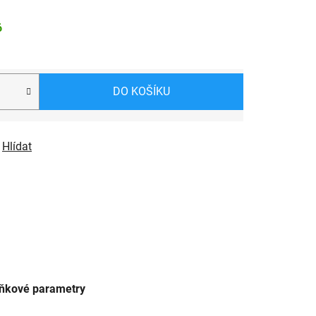
6
DO KOŠÍKU
Hlídat
ňkové parametry