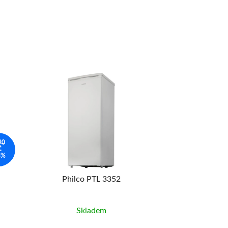
90
Č
8%
Philco PTL 3352
Philco 
Skladem
Skl