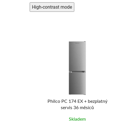
High-contrast mode
I 128 A20
Philco PC 174 EX + bezplatný
servis 36 měsíců
adem
Skladem