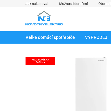
Přejít
Jak nakupovat
Možnosti doručení
Obchod
na
obsah
Velké domácí spotřebiče
VÝPRODEJ
PRODLOUŽENÁ
ZÁRUKA