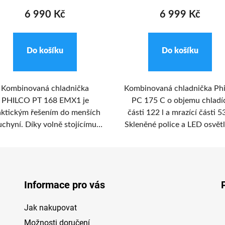
6 990 Kč
6 999 Kč
Do košíku
Do košíku
Kombinovaná chladnička
Kombinovaná chladnička Phi
PHILCO PT 168 EMX1 je
PC 175 C o objemu chladí
aktickým řešením do menších
části 122 l a mrazící části 53
uchyní. Díky volně stojícímu
Skleněné police a LED osvětl
provedení lze tento model
v prostoru chladničky zajis
umístit téměř kamkoliv.
komfort při ukládání potrav
Informace pro vás
Jak nakupovat
Možnosti doručení