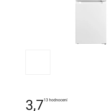
3,7
Průměrné
13 hodnocení
hodnocení
produktu