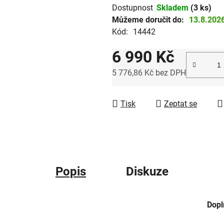
Dostupnost
Skladem
(3 ks)
hvězdiček.
Můžeme doručit do:
13.8.202
Kód:
14442
6 990 Kč
5 776,86 Kč bez DPH
Měrná cena:
Tisk
Zeptat se
Popis
Diskuze
Dopl