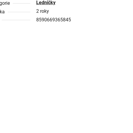
Ledničky
gorie
2 roky
ka
8590669365845