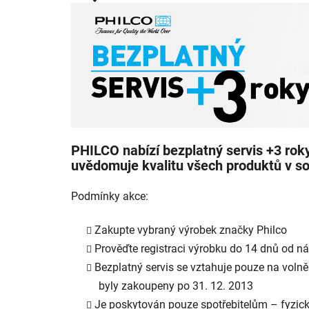
je
3,7
z
5
hvězdiček.
PHILCO nabízí bezplatný servis +3 roky
uvědomuje kvalitu všech produktů v so
Podmínky akce:
Zakupte vybraný výrobek značky Philco
Prověďte registraci výrobku do 14 dnů od 
Bezplatný servis se vztahuje pouze na volně 
byly zakoupeny po 31. 12. 2013
Je poskytován pouze spotřebitelům – fyzic