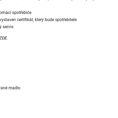
domácí spotřebiče
vystaven certifikát, který bude spotřebitele
ý servis
ZDE
.
rované madlo