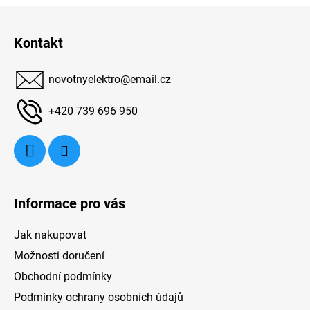
Z
á
Kontakt
p
a
novotnyelektro
@
email.cz
t
í
+420 739 696 950
Informace pro vás
Jak nakupovat
Možnosti doručení
Obchodní podmínky
Podmínky ochrany osobních údajů