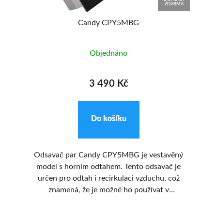
ZDARMA
Candy CPY5MBG
Objednáno
3 490 Kč
Do košíku
W s
Odsavač par Candy CPY5MBG je vestavěný
Vý
ých
model s horním odtahem. Tento odsavač je
60
.
určen pro odtah i recirkulaci vzduchu, což
sv
znamená, že je možné ho používat v
ov
místnostech bez možnosti přímého odtahu.
s 