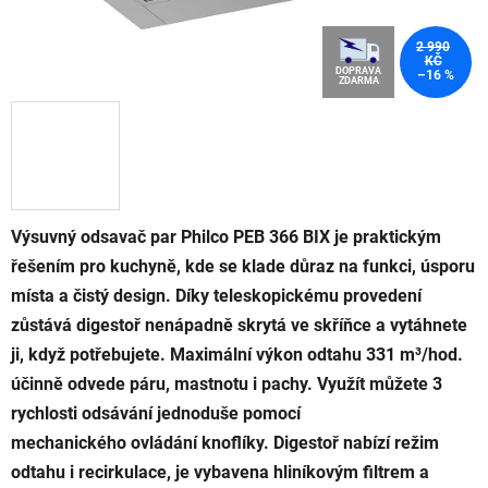
2 990
KČ
DOPRAVA
–16 %
ZDARMA
Výsuvný odsavač par Philco PEB 366 BIX je praktickým
řešením pro kuchyně, kde se klade důraz na funkci, úsporu
místa a čistý design. Díky teleskopickému provedení
zůstává digestoř nenápadně skrytá ve skříňce a vytáhnete
ji, když potřebujete. Maximální výkon odtahu 331 m³/hod.
účinně odvede páru, mastnotu i pachy. Využít můžete 3
rychlosti odsávání jednoduše pomocí
mechanického ovládání knoflíky. Digestoř nabízí režim
odtahu i recirkulace, je vybavena hliníkovým filtrem a