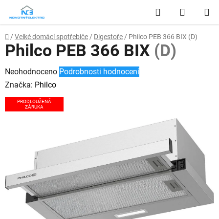
Přejít
Hledat
NÁKUP
na
obsah
KOŠÍK
Domů
/
Velké domácí spotřebiče
/
Digestoře
/
Philco PEB 366 BIX
(D)
Philco PEB 366 BIX
(D)
Průměrné
Neohodnoceno
Podrobnosti hodnocení
hodnocení
Značka:
Philco
produktu
PRODLOUŽENÁ
ZÁRUKA
je
0,0
z
5
hvězdiček.