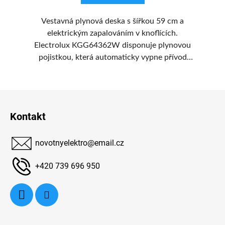
Vestavná plynová deska s šířkou 59 cm a
P
íky
elektrickým zapalováním v knoflících.
u z
Electrolux KGG64362W disponuje plynovou
oz
áší
pojistkou, která automaticky vypne přívod
plynu, když plamen vaší varné desky náhodou
p
vě
zhasne.
Z
je
á
Kontakt
y,
p
a
novotnyelektro
@
email.cz
t
í
+420 739 696 950