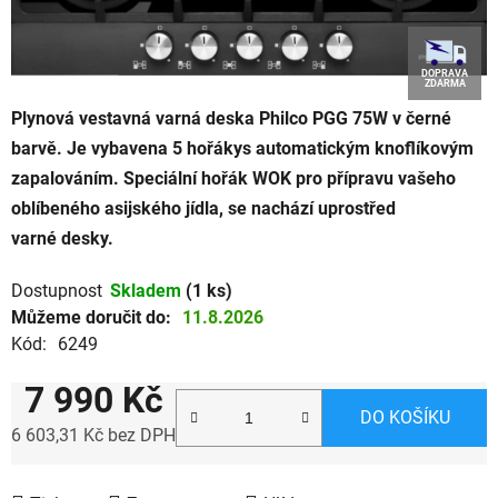
DOPRAVA
ZDARMA
Plynová vestavná varná deska Philco PGG 75W v černé
barvě. Je vybavena 5 hořákys automatickým knoflíkovým
zapalováním. Speciální hořák WOK pro přípravu vašeho
oblíbeného asijského jídla, se nachází uprostřed
varné desky.
Dostupnost
Skladem
(1 ks)
Můžeme doručit do:
11.8.2026
Kód:
6249
7 990 Kč
DO KOŠÍKU
6 603,31 Kč bez DPH
Měrná cena: