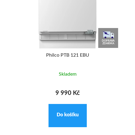
AVA
DOPRAVA
MA
ZDARMA
Philco PTB 121 EBU
Skladem
9 990 Kč
Do košíku