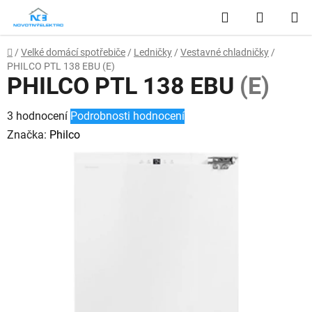
Přejít
Hledat
NÁKUP
na
obsah
KOŠÍK
Domů
/
Velké domácí spotřebiče
/
Ledničky
/
Vestavné chladničky
/
PHILCO PTL 138 EBU
(E)
PHILCO PTL 138 EBU
(E)
Průměrné
3 hodnocení
Podrobnosti hodnocení
hodnocení
Značka:
Philco
produktu
je
5,0
z
5
hvězdiček.