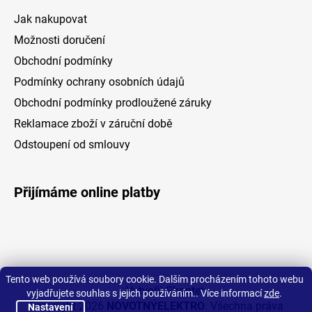
Jak nakupovat
Možnosti doručení
Obchodní podmínky
Podmínky ochrany osobních údajů
Obchodní podmínky prodloužené záruky
Reklamace zboží v záruční době
Odstoupení od smlouvy
Přijímáme online platby
Tento web používá soubory cookie. Dalším procházením tohoto webu
Vytvořil Shoptet
vyjadřujete souhlas s jejich používáním.. Více informací
zde
.
Copyright 2026
NOVOTNÝELEKTRO
. Všechna práva
Nastavení