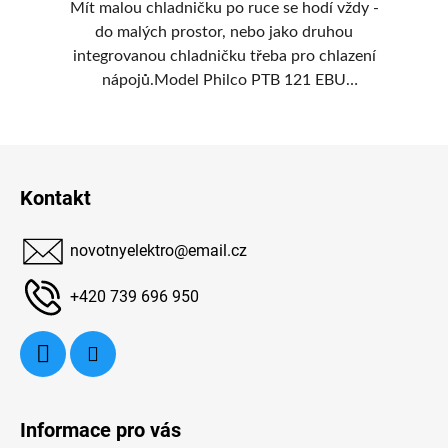
ba
Mít malou chladničku po ruce se hodí vždy -
í
do malých prostor, nebo jako druhou
Ph
ými
integrovanou chladničku třeba pro chlazení
C
nápojů.Model Philco PTB 121 EBU
ve
an,
zakomponujete plně do kuchyňské linky a
cí
nabídne vám objem 121 l včetně vestavěného
Z
t
4* mrazáčku v objemu 17 l.Je tichá - jen 39
dB, pracuje v energetické třídě E, je řízena
á
Kontakt
senzory, vybavena plochými panty Door On
p
Door s možností otočení dveří, snadno
a
čistitelným těsněním, dotykovým LED
novotnyelektro
@
email.cz
t
displejem a alarmem.
í
+420 739 696 950
Informace pro vás