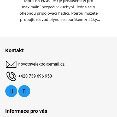
e
Mora PR HAB 150 je příslušenství pro
 do
maximální bezpečí v kuchyni. Jedná se o
 71
ohebnou připojovací hadici, kterou můžete
o
e
propojit rozvod plynu se sporákem značky
ží
Mora. Vnitřní provedení z nerezu má dlouhou
Mo
životnost. Hadice se nabízí za příjemnou cenu.
ži
Z
á
Kontakt
p
a
novotnyelektro
@
email.cz
t
í
+420 739 696 950
Informace pro vás