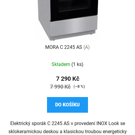
MORA C 2245 AS
(A)
Skladem
(1 ks)
7 290 Kč
7 990 Kč
(–8 %)
DO KOŠÍKU
Elektrický sporák C 2245 AS v provedení INOX Look se
sklokeramickou deskou a klasickou troubou energeticky