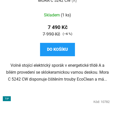
MORA C 5242 CW
(A)
Průměrné
Skladem
(1 ks)
hodnocení
produktu
7 490 Kč
je
7 990 Kč
(–6 %)
4,5
z
DO KOŠÍKU
5
hvězdiček.
Volně stojící elektrický sporák v energetické třídě A a
bílém provedení se sklokeramickou varnou deskou. Mora
C 5242 CW disponuje čištěním trouby EcoClean a má...
TIP
Kód:
10782