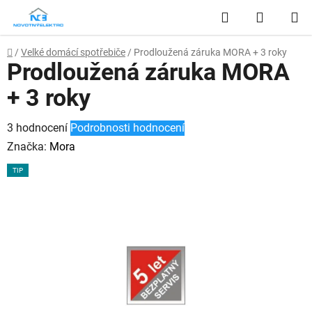
Přejít
Hledat
NÁKUP
na
obsah
KOŠÍK
Domů
/
Velké domácí spotřebiče
/
Prodloužená záruka MORA + 3 roky
Prodloužená záruka MORA
+ 3 roky
Průměrné
3 hodnocení
Podrobnosti hodnocení
hodnocení
Značka:
Mora
produktu
TIP
je
4,7
z
5
hvězdiček.