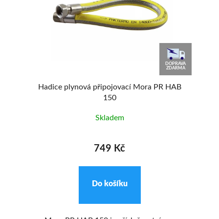
90
DOPRAVA
%
ZDARMA
Hadice plynová připojovací Mora PR HAB
150
Skladem
749 Kč
Do košíku