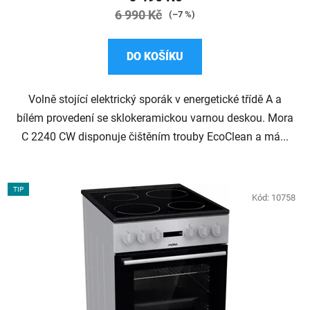
6 990 Kč
(–7 %)
DO KOŠÍKU
Volně stojící elektrický sporák v energetické třídě A a
bílém provedení se sklokeramickou varnou deskou. Mora
C 2240 CW disponuje čištěním trouby EcoClean a má...
TIP
Kód:
10758