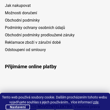
Jak nakupovat
Možnosti doručení
Obchodní podmínky
Podmínky ochrany osobních údajů
Obchodní podmínky prodloužené záruky
Reklamace zboží v záruční době
Odstoupení od smlouvy
Přijímáme online platby
Tento web používá soubory cookie. Dalším procházením tohoto webu
Vytvořil Shoptet
vyjadřujete souhlas s jejich používáním.. Více informací
zde
.
Copyright 2026
NOVOTNÝELEKTRO
. Všechna práva
Nastavení