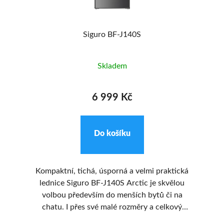
%
Siguro BF-J140S
Skladem
6 999 Kč
Do košíku
Kompaktní, tichá, úsporná a velmi praktická
y
lednice Siguro BF-J140S Arctic je skvělou
, i
volbou především do menších bytů či na
čka
chatu. I přes své malé rozměry a celkový
ch
a
objem 173 litrů nabízí dobře navržený vnitřní
ob