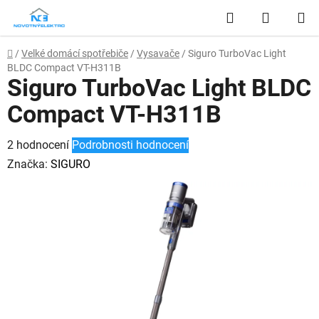
Přejít
Hledat
NÁKUP
na
obsah
KOŠÍK
Domů
/
Velké domácí spotřebiče
/
Vysavače
/
Siguro TurboVac Light
BLDC Compact VT-H311B
Siguro TurboVac Light BLDC
Compact VT-H311B
Průměrné
2 hodnocení
Podrobnosti hodnocení
hodnocení
Značka:
SIGURO
produktu
je
3,5
z
5
hvězdiček.