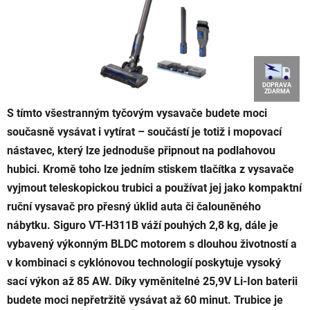
DOPRAVA
ZDARMA
S tímto všestranným tyčovým vysavače budete moci
současně vysávat i vytírat – součástí je totiž i mopovací
nástavec, který lze jednoduše připnout na podlahovou
hubici. Kromě toho lze jedním stiskem tlačítka z vysavače
vyjmout teleskopickou trubici a používat jej jako kompaktní
ruční vysavač pro přesný úklid auta či čalouněného
nábytku. Siguro VT-H311B váží pouhých 2,8 kg, dále je
vybavený výkonným BLDC motorem s dlouhou životností a
v kombinaci s cyklónovou technologií poskytuje vysoký
sací výkon až 85 AW. Díky vyměnitelné 25,9V Li-Ion baterii
budete moci nepřetržitě vysávat až 60 minut. Trubice je