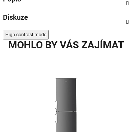
Diskuze
High-contrast mode
MOHLO BY VÁS ZAJÍMAT
9