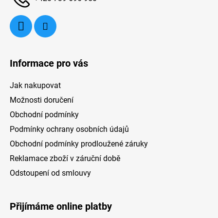
Výhodou je tichý provoz, hlučnost činí 43 dB.
T
ov
d
s
Informace pro vás
fu
Jak nakupovat
Možnosti doručení
Obchodní podmínky
Podmínky ochrany osobních údajů
Obchodní podmínky prodloužené záruky
Reklamace zboží v záruční době
Odstoupení od smlouvy
Přijímáme online platby