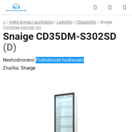
Přejít
Hledat
NÁKUP
na
obsah
KOŠÍK
Domů
/
Velké domácí spotřebiče
/
Ledničky
/
Chladničky
/
Snaige
CD35DM-S302SD
(D)
Snaige CD35DM-S302SD
(D)
Průměrné
Neohodnoceno
Podrobnosti hodnocení
hodnocení
Značka:
Snaige
produktu
je
0,0
z
5
hvězdiček.