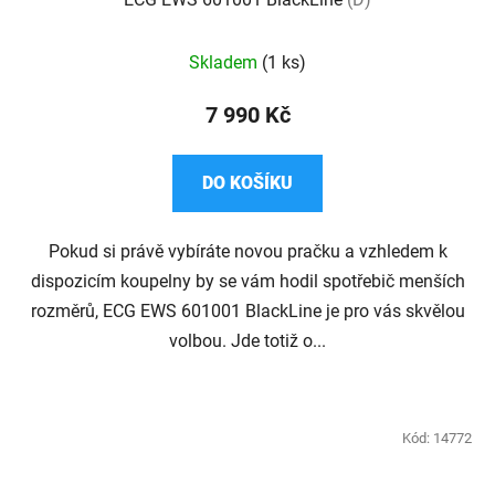
Průměrné
Skladem
(1 ks)
hodnocení
produktu
7 990 Kč
je
5,0
DO KOŠÍKU
z
5
Pokud si právě vybíráte novou pračku a vzhledem k
hvězdiček.
dispozicím koupelny by se vám hodil spotřebič menších
rozměrů, ECG EWS 601001 BlackLine je pro vás skvělou
volbou. Jde totiž o...
Kód:
14772