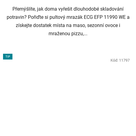
Přemýšlíte, jak doma vyřešit dlouhodobé skladování
potravin? Pořiďte si pultový mrazák ECG EFP 11990 WE a
získejte dostatek místa na maso, sezonní ovoce i
mraženou pizzu,...
TIP
Kód:
11797