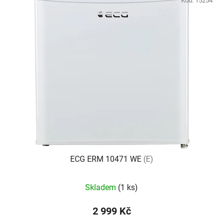
Kód:
15254
ECG ERM 10471 WE
(E)
Průměrné
Skladem
(1 ks)
hodnocení
produktu
2 999 Kč
je