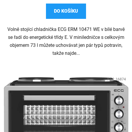
5,0
DO KOŠÍKU
z
5
Volně stojící chladnička ECG ERM 10471 WE v bílé barvě
hvězdiček.
se řadí do energetické třídy E. V miniledničce s celkovým
objemem 73 l můžete uchovávat jen pár typů potravin,
takže najde...
Kód:
16874