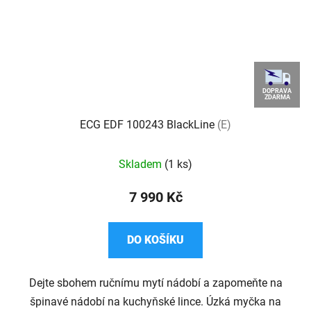
DOPRAVA
ZDARMA
ECG EDF 100243 BlackLine
(E)
Skladem
(1 ks)
7 990 Kč
DO KOŠÍKU
Dejte sbohem ručnímu mytí nádobí a zapomeňte na
špinavé nádobí na kuchyňské lince. Úzká myčka na