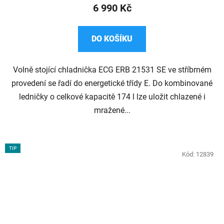
6 990 Kč
DO KOŠÍKU
Volně stojící chladnička ECG ERB 21531 SE ve stříbrném
provedení se řadí do energetické třídy E. Do kombinované
ledničky o celkové kapacitě 174 l lze uložit chlazené i
mražené...
TIP
Kód:
12839