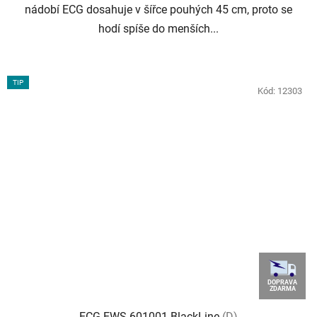
nádobí ECG dosahuje v šířce pouhých 45 cm, proto se
hodí spíše do menších...
TIP
Kód:
12303
DOPRAVA
ZDARMA
ECG EWS 601001 BlackLine
(D)