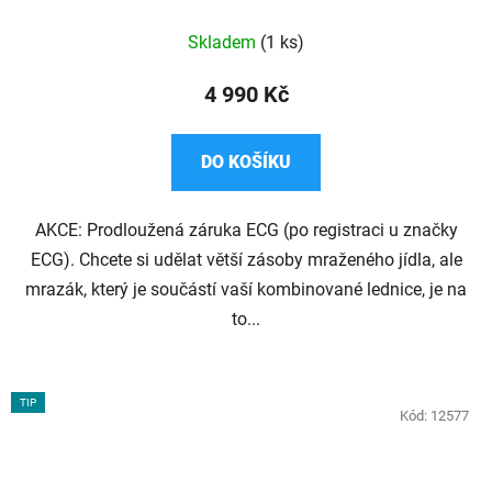
Průměrné
Skladem
(1 ks)
hodnocení
produktu
4 990 Kč
je
5,0
DO KOŠÍKU
z
5
AKCE: Prodloužená záruka ECG (po registraci u značky
hvězdiček.
ECG). Chcete si udělat větší zásoby mraženého jídla, ale
mrazák, který je součástí vaší kombinované lednice, je na
to...
TIP
Kód:
12577