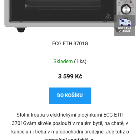
DOPRAVA
ZDARMA
ECG ETH 3701G
Skladem
(1 ks)
3 599 Kč
DO KOŠÍKU
Stolní trouba s elektrickými plotýnkami ECG ETH
3701Gvám skvěle poslouží v malém bytě, na chatě, v
kanceláři i třeba v maloobchodní prodejně. Jde totiž o