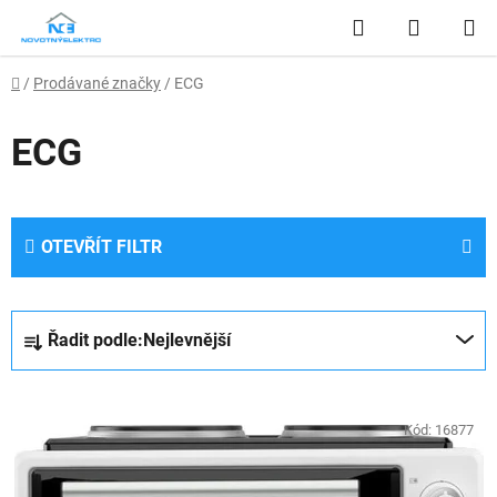
Přejít
Hledat
NÁKUP
na
obsah
KOŠÍK
Domů
/
Prodávané značky
/
ECG
ECG
OTEVŘÍT FILTR
Ř
Řadit podle:
Nejlevnější
a
z
V
e
ý
Kód:
16877
n
p
í
i
p