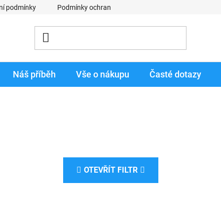
ní podmínky
Podmínky ochrany osobních údajů
Obchodní p
Náš příběh
Vše o nákupu
Časté dotazy
OTEVŘÍT FILTR