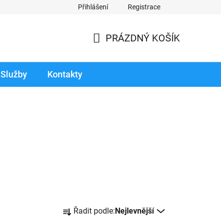
Přihlášení
Registrace
odmínky prodloužené záruky
Reklamace zboží v záruční době
PRÁZDNÝ KOŠÍK
NÁKUPNÍ
KOŠÍK
Služby
Kontakty
Ř
Řadit podle:
Nejlevnější
a