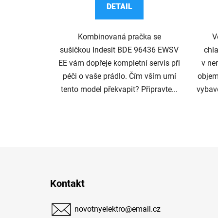
DETAIL
z
5
Kombinovaná pračka se
V
hvězdiček.
sušičkou Indesit BDE 96436 EWSV
chla
EE vám dopřeje kompletní servis při
v ne
péči o vaše prádlo. Čím vším umí
objem
tento model překvapit? Připravte...
vybav
Z
á
Kontakt
p
a
novotnyelektro
@
email.cz
t