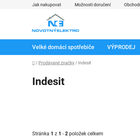
Přejít
Jak nakupovat
Možnosti doručení
Obchod
na
obsah
Velké domácí spotřebiče
VÝPRODEJ
Domů
/
Prodávané značky
/
Indesit
Indesit
Stránka
1
z
1
-
2
položek celkem