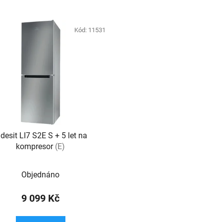
Kód:
11531
ndesit LI7 S2E S + 5 let na
kompresor
(E)
Objednáno
9 099 Kč