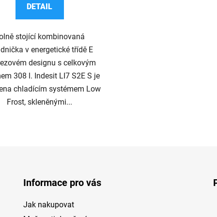
DETAIL
olně stojící kombinovaná
dnička v energetické třídě E
rezovém designu s celkovým
em 308 l. Indesit LI7 S2E S je
ena chladícím systémem Low
Frost, skleněnými...
O
v
l
á
d
Informace pro vás
a
c
Jak nakupovat
í