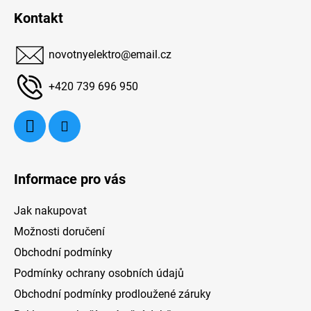
ky
á
Kontakt
jem
p
a
a
ro
novotnyelektro
@
email.cz
t
um
í
+420 739 696 950
a
řa
r
.
O
a
Informace pro vás
udu
na
5
Jak nakupovat
 3
Sy
Možnosti doručení
Obchodní podmínky
l
Podmínky ochrany osobních údajů
d
Obchodní podmínky prodloužené záruky
d