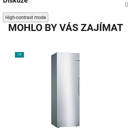
Diskuze
High-contrast mode
MOHLO BY VÁS ZAJÍMAT
TIP
TIP
90
%