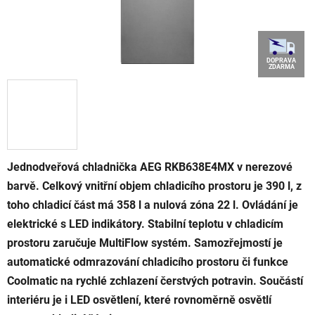
DOPRAVA
ZDARMA
Jednodveřová chladnička AEG RKB638E4MX v nerezové
barvě. Celkový vnitřní objem chladicího prostoru je 390 l, z
toho chladicí část má 358 l a nulová zóna 22 l. Ovládání je
elektrické s LED indikátory. Stabilní teplotu v chladicím
prostoru zaručuje MultiFlow systém. Samozřejmostí je
automatické odmrazování chladicího prostoru či funkce
Coolmatic na rychlé zchlazení čerstvých potravin. Součástí
interiéru je i LED osvětlení, které rovnoměrně osvětlí