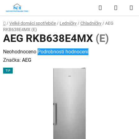
Přejít
Hledat
NÁKUP
na
obsah
KOŠÍK
Domů
/
Velké domácí spotřebiče
/
Ledničky
/
Chladničky
/
AEG
RKB638E4MX
(E)
AEG RKB638E4MX
(E)
Průměrné
Neohodnoceno
Podrobnosti hodnocení
hodnocení
Značka:
AEG
produktu
TIP
je
0,0
z
5
hvězdiček.