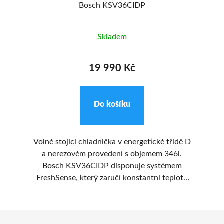
Bosch KSV36CIDP
Skladem
19 990 Kč
Do košíku
B1
Volně stojící chladnička v energetické třídě D
ízí
a nerezovém provedení s objemem 346l.
ky
Bosch KSV36CIDP disponuje systémem
FreshSense, který zaručí konstantní teplotu
y v
díky inteligentní senzorové technologii.
a.
Z
vč