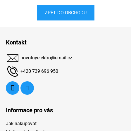
ZPĚT DO OBCHODU
Z
á
Kontakt
p
a
novotnyelektro
@
email.cz
t
í
+420 739 696 950
Informace pro vás
Jak nakupovat