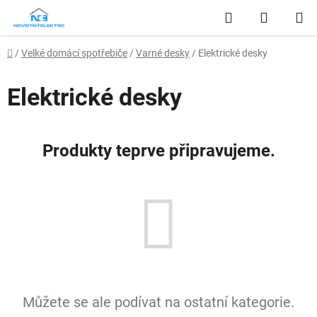
Přejít
Hledat
NÁKUP
na
obsah
KOŠÍK
Domů
/
Velké domácí spotřebiče
/
Varné desky
/
Elektrické desky
Elektrické desky
Produkty teprve připravujeme.
Můžete se ale podívat na ostatní kategorie.